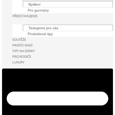
Bydlení
Pro gurmány
PŘEDSTAVUJEME
Testujeme pro vás
Produktové tipy
SOUTĚŽE
PROFÍCI RADÍ
TIPY NA DÁRKY
PRO RODIČE
LUXURY