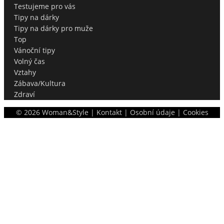
Testujeme pro vás
Tipy na dárky
Tipy na dárky pro muže
Top
Vánoční tipy
Volný čas
Vztahy
Zábava/Kultura
Zdraví
©
2026
Woman&Style |
Kontakt
|
Osobní údaje
|
Cookies