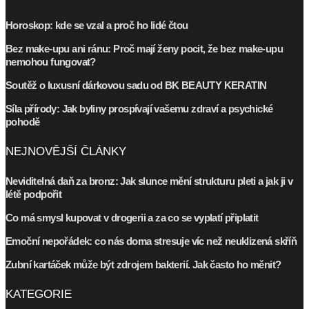
Horoskop: kde se vzal a proč ho lidé čtou
Bez make-upu ani ránu: Proč mají ženy pocit, že bez make-upu
nemohou fungovat?
Soutěž o luxusní dárkovou sadu od BK BEAUTY KERATIN
Síla přírody: Jak byliny prospívají vašemu zdraví a psychické
pohodě
NEJNOVĚJŠÍ ČLÁNKY
Neviditelná daň za bronz: Jak slunce mění strukturu pleti a jak ji v
létě podpořit
Co má smysl kupovat v drogerii a za co se vyplatí připlatit
Emoční nepořádek: co nás doma stresuje víc než neuklizená skříň
Zubní kartáček může být zdrojem bakterií. Jak často ho měnit?
KATEGORIE