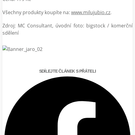
Všechny produkty koupíte na:
www.milujubio.cz
.
Zdroj: MC Consultant, úvodní foto: bigstock / komerční
sdělení
SDÍLEJTE ČLÁNEK S PŘÁTELI