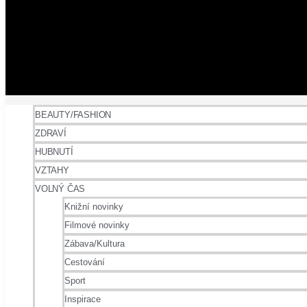
BEAUTY/FASHION
ZDRAVÍ
HUBNUTÍ
VZTAHY
VOLNÝ ČAS
Knižní novinky
Filmové novinky
Zábava/Kultura
Cestování
Sport
Inspirace