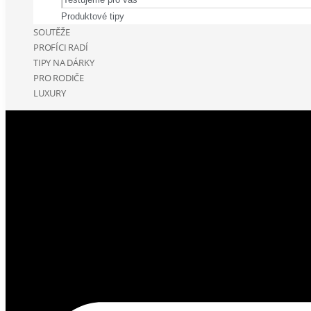
Produktové tipy
SOUTĚŽE
PROFÍCI RADÍ
TIPY NA DÁRKY
PRO RODIČE
LUXURY