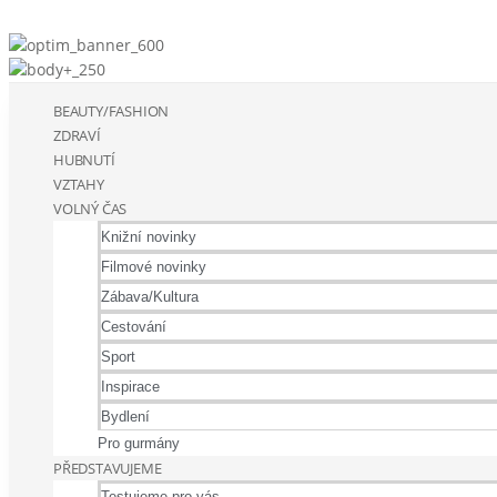
BEAUTY/FASHION
ZDRAVÍ
HUBNUTÍ
VZTAHY
VOLNÝ ČAS
Knižní novinky
Filmové novinky
Zábava/Kultura
Cestování
Sport
Inspirace
Bydlení
Pro gurmány
PŘEDSTAVUJEME
Testujeme pro vás