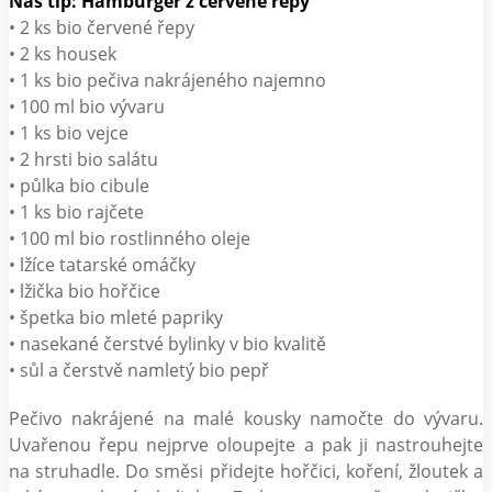
Náš tip: Hamburger z červené řepy
• 2 ks bio červené řepy
• 2 ks housek
• 1 ks bio pečiva nakrájeného najemno
• 100 ml bio vývaru
• 1 ks bio vejce
• 2 hrsti bio salátu
• půlka bio cibule
• 1 ks bio rajčete
• 100 ml bio rostlinného oleje
• lžíce tatarské omáčky
• lžička bio hořčice
• špetka bio mleté papriky
• nasekané čerstvé bylinky v bio kvalitě
• sůl a čerstvě namletý bio pepř
Pečivo nakrájené na malé kousky namočte do vývaru.
Uvařenou řepu nejprve oloupejte a pak ji nastrouhejte
na struhadle. Do směsi přidejte hořčici, koření, žloutek a