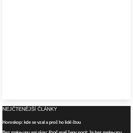
NEJČTENĚJŠÍ ČLÁNKY
Horoskop: kde se vzal a proč ho lidé čtou
Bez make-upu ani ránu: Proč mají ženy pocit, že bez make-upu