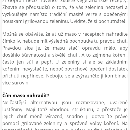
si dopřáli něco nového? Zkuste vegetariánské recepty.
Zbavte se předsudků o tom, že vás zelenina nezasytí a
vyzkoušejte namísto tradiční masité verze s opečenými
houskami grilovanou zeleninu. Uvidíte, že si pochutnáte!
Možná se obáváte, že ať už maso v receptech nahradíte
čímkoliv, nebude mít výsledná pochoutka tu pravou chuť.
Pravdou sice je, že masu stačí opravdu málo, aby
dosáhlo šťavnatosti a skvělé chuti. A to zejména koření,
často jen sůl a pepř. U zeleniny si ale se základním
kořením nevystačíte, neboť povrchové opečení dostatek
příchuti nepřinese. Nebojte se a zvýrazněte ji kombinací
více surovin.
Čím maso nahradit?
Nejčastější alternativou jsou rozmixované, uvařené
luštěniny. Mají totiž vhodnou strukturu, a přestože je
jejich chuť méně výrazná, snadno ji dotvoříte právě
pomocí grilované zeleniny a správné volby koření. Na