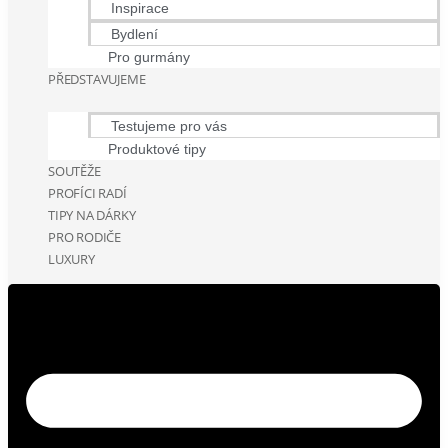
Inspirace
Bydlení
Pro gurmány
PŘEDSTAVUJEME
Testujeme pro vás
Produktové tipy
SOUTĚŽE
PROFÍCI RADÍ
TIPY NA DÁRKY
PRO RODIČE
LUXURY