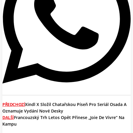
PŘEDCHOZÍ
Xindl X Složil Chatařskou Píseň Pro Seriál Osada A
Oznamuje Vydání Nové Desky
DALŠÍ
Francouzský Trh Letos Opět Přinese „joie De Vivre“ Na
Kampu