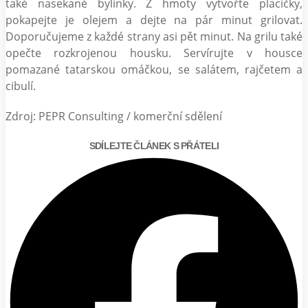
také nasekané bylinky. Z hmoty vytvořte placičky,
pokapejte je olejem a dejte na pár minut grilovat.
Doporučujeme z každé strany asi pět minut. Na grilu také
opečte rozkrojenou housku. Servírujte v housce
pomazané tatarskou omáčkou, se salátem, rajčetem a
cibulí.
Zdroj: PEPR Consulting / komerční sdělení
SDÍLEJTE ČLÁNEK S PŘÁTELI