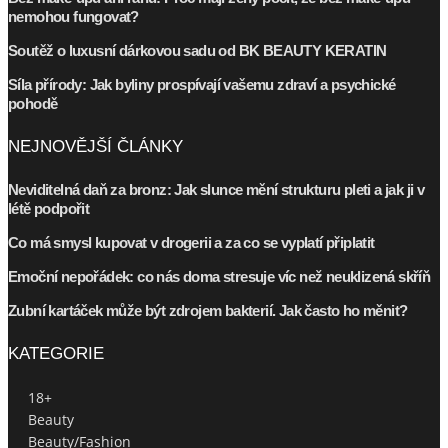
nemohou fungovat?
Soutěž o luxusní dárkovou sadu od BK BEAUTY KERATIN
Síla přírody: Jak byliny prospívají vašemu zdraví a psychické
pohodě
NEJNOVĚJŠÍ ČLÁNKY
Neviditelná daň za bronz: Jak slunce mění strukturu pleti a jak ji v
létě podpořit
Co má smysl kupovat v drogerii a za co se vyplatí připlatit
Emoční nepořádek: co nás doma stresuje víc než neuklizená skříň
Zubní kartáček může být zdrojem bakterií. Jak často ho měnit?
KATEGORIE
18+
Beauty
Beauty/Fashion