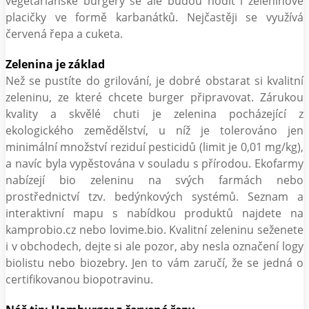
vegetariánské burgery se ale budou hodit i zeleninové
placičky ve formě karbanátků. Nejčastěji se využívá
červená řepa a cuketa.
Zelenina je základ
Než se pustíte do grilování, je dobré obstarat si kvalitní
zeleninu, ze které chcete burger připravovat. Zárukou
kvality a skvělé chuti je zelenina pocházející z
ekologického zemědělství, u níž je tolerováno jen
minimální množství reziduí pesticidů (limit je 0,01 mg/kg),
a navíc byla vypěstována v souladu s přírodou. Ekofarmy
nabízejí bio zeleninu na svých farmách nebo
prostřednictví tzv. bedýnkových systémů. Seznam a
interaktivní mapu s nabídkou produktů najdete na
kamprobio.cz nebo lovime.bio. Kvalitní zeleninu seženete
i v obchodech, dejte si ale pozor, aby nesla označení logy
biolistu nebo biozebry. Jen to vám zaručí, že se jedná o
certifikovanou biopotravinu.