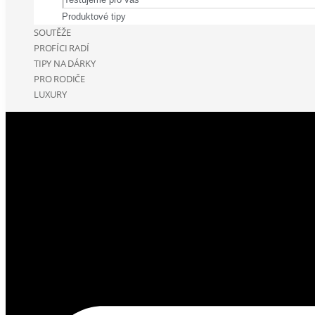
Produktové tipy
SOUTĚŽE
PROFÍCI RADÍ
TIPY NA DÁRKY
PRO RODIČE
LUXURY