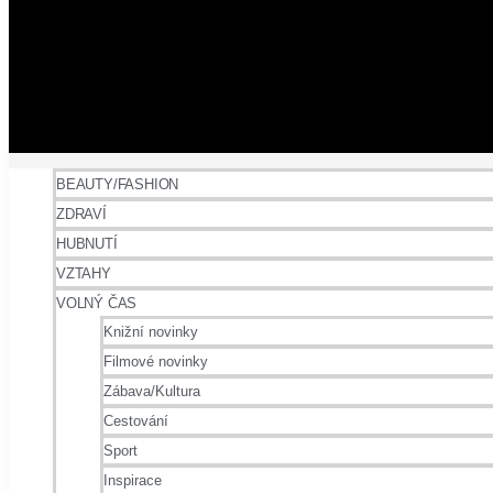
BEAUTY/FASHION
ZDRAVÍ
HUBNUTÍ
VZTAHY
VOLNÝ ČAS
Knižní novinky
Filmové novinky
Zábava/Kultura
Cestování
Sport
Inspirace