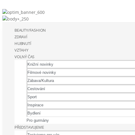
BEAUTY/FASHION
ZDRAVÍ
HUBNUTÍ
VZTAHY
VOLNÝ ČAS
Knižní novinky
Filmové novinky
Zábava/Kultura
Cestování
Sport
Inspirace
Bydlení
Pro gurmány
PŘEDSTAVUJEME
Testujeme pro vás