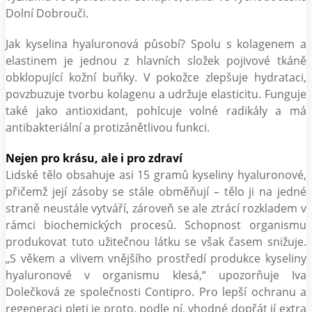
Dolní Dobrouči.
Jak kyselina hyaluronová působí? Spolu s kolagenem a
elastinem je jednou z hlavních složek pojivové tkáně
obklopující kožní buňky. V pokožce zlepšuje hydrataci,
povzbuzuje tvorbu kolagenu a udržuje elasticitu. Funguje
také jako antioxidant, pohlcuje volné radikály a má
antibakteriální a protizánětlivou funkci.
Nejen pro krásu, ale i pro zdraví
Lidské tělo obsahuje asi 15 gramů kyseliny hyaluronové,
přičemž její zásoby se stále obměňují – tělo ji na jedné
straně neustále vytváří, zároveň se ale ztrácí rozkladem v
rámci biochemických procesů. Schopnost organismu
produkovat tuto užitečnou látku se však časem snižuje.
„S věkem a vlivem vnějšího prostředí produkce kyseliny
hyaluronové v organismu klesá,“ upozorňuje Iva
Dolečková ze společnosti Contipro. Pro lepší ochranu a
regeneraci pleti je proto, podle ní, vhodné dopřát jí extra