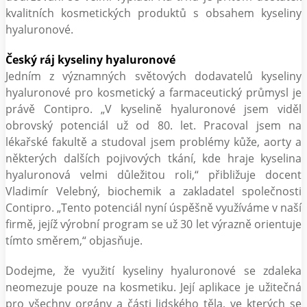
kvalitních kosmetických produktů s obsahem kyseliny
hyaluronové.
Český ráj kyseliny hyaluronové
Jedním z významných světových dodavatelů kyseliny
hyaluronové pro kosmetický a farmaceutický průmysl je
právě Contipro. „V kyselině hyaluronové jsem viděl
obrovský potenciál už od 80. let. Pracoval jsem na
lékařské fakultě a studoval jsem problémy kůže, aorty a
některých dalších pojivových tkání, kde hraje kyselina
hyaluronová velmi důležitou roli,“ přibližuje docent
Vladimír Velebný, biochemik a zakladatel společnosti
Contipro. „Tento potenciál nyní úspěšně využíváme v naší
firmě, jejíž výrobní program se už 30 let výrazně orientuje
tímto směrem,“ objasňuje.
Dodejme, že využití kyseliny hyaluronové se zdaleka
neomezuje pouze na kosmetiku. Její aplikace je užitečná
pro všechny orgány a části lidského těla, ve kterých se