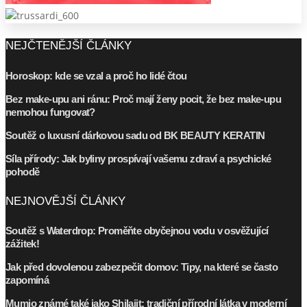
NEJČTENĚJŠÍ ČLÁNKY
Horoskop: kde se vzal a proč ho lidé čtou
Bez make-upu ani ránu: Proč mají ženy pocit, že bez make-upu
nemohou fungovat?
Soutěž o luxusní dárkovou sadu od BK BEAUTY KERATIN
Síla přírody: Jak byliny prospívají vašemu zdraví a psychické
pohodě
NEJNOVĚJŠÍ ČLÁNKY
Soutěž s Waterdrop: Proměňte obyčejnou vodu v osvěžující
zážitek!
Jak před dovolenou zabezpečit domov: Tipy, na které se často
zapomíná
Mumio známé také jako Shilajit: tradiční přírodní látka v moderní