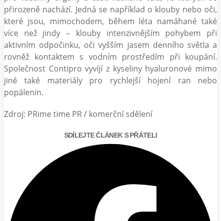
přirozeně nachází. Jedná se například o klouby nebo oči,
které jsou, mimochodem, během léta namáhané také
více než jindy – klouby intenzivnějším pohybem při
aktivním odpočinku, oči vyšším jasem denního světla a
rovněž kontaktem s vodním prostředím při koupání.
Společnost Contipro vyvíjí z kyseliny hyaluronové mimo
jiné také materiály pro rychlejší hojení ran nebo
popálenin.
Zdroj: PRime time PR / komerční sdělení
SDÍLEJTE ČLÁNEK S PŘÁTELI