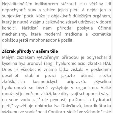
Nejviditelnějším indikátorem stárnutí je u většiny lidí
nepochybně stav a vzhled jejich pleti. A nejde jen o
subjektivní pocit, kůže je objektivně důležitým orgánem,
který je nutné v zájmu celkového zdraví udržovat v dobré
kondici. Naštěstí nám příroda poskytla účinné
mechanismy, které moderní medicína a kosmetika
dokážou ještě mnohonásobně posílit.
Zázrak přírody v našem těle
Malým zázrakem vytvořeným přírodou je polysacharid
kyselina hyaluronová (angl. hyaluronic acid, zkratka HA).
Dnes již všeobecně známá látka získala v posledním
desetiletí stabilní pozici jakožto účinná složka
zkrášlujících kosmetických přípravků. „Kyselina
hyaluronová se běžně vyskytuje v organismu. Velké
množství je tvořeno v kůži, kde díky svojí schopnosti vázat
na sebe vodu zajištuje pevnost, pružnost a hydrataci
pleti,“ vysvětluje doktorka Iva Dolečková, koordinátorka
výzkumu ve společnosti Contipro, sídlící ve východočeské