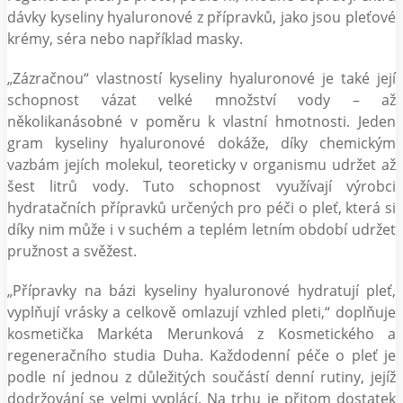
dávky kyseliny hyaluronové z přípravků, jako jsou pleťové
krémy, séra nebo například masky.
„Zázračnou“ vlastností kyseliny hyaluronové je také její
schopnost vázat velké množství vody – až
několikanásobné v poměru k vlastní hmotnosti. Jeden
gram kyseliny hyaluronové dokáže, díky chemickým
vazbám jejích molekul, teoreticky v organismu udržet až
šest litrů vody. Tuto schopnost využívají výrobci
hydratačních přípravků určených pro péči o pleť, která si
díky nim může i v suchém a teplém letním období udržet
pružnost a svěžest.
„Přípravky na bázi kyseliny hyaluronové hydratují pleť,
vyplňují vrásky a celkově omlazují vzhled pleti,“ doplňuje
kosmetička Markéta Merunková z Kosmetického a
regeneračního studia Duha. Každodenní péče o pleť je
podle ní jednou z důležitých součástí denní rutiny, jejíž
dodržování se velmi vyplácí. Na trhu je přitom dostatek