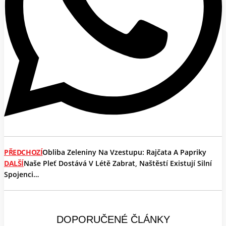
PŘEDCHOZÍ
Obliba Zeleniny Na Vzestupu: Rajčata A Papriky
DALŠÍ
Naše Pleť Dostává V Létě Zabrat, Naštěstí Existují Silní
Spojenci…
DOPORUČENÉ ČLÁNKY