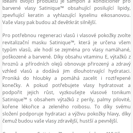
Ideální dvojicí produktů je šampon a kondicionér pro
barvené vlasy Satinique™ obsahující posilující lipidy,
zpevňující keratin a vyhlazující kyselinu eikosanovou.
Vaše vlasy pak budou až devětkrát silnější.
Pro potřebnou regeneraci vlasů i vlasové pokožky zvolte
revitalizační masku Satinique™, která je určena všem
typům vlasů, ale hodí se zejména pro vlasy namáhané,
poškozené a barvené. Díky obsahu vitaminu E, výtažků z
hroznů a přírodních olejů obnovuje přirozený a zdravý
vzhled vlasů a dodává jim dlouhotrvající hydrataci.
Proniká do hloubky a pomáhá zacelit i roztřepené
konečky. A pokud potřebujete vlasy hydratovat a
podpořit jejich růst, vyzkoušejte vlasové tonikum
Satinique™ s obsahem výtažků z perily, palmy pilovité,
kořene lékořice a zeleného roibosu. To díky svému
složení podporuje hydrataci a výživu pokožky hlavy, díky
čemuž budou vaše vlasy zdravější, hustší a pevnější.