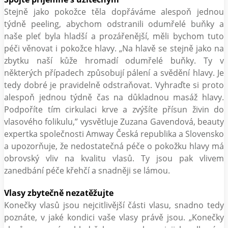
Stejně jako pokožce těla dopřáváme alespoň jednou
týdně peeling, abychom odstranili odumřelé buňky a
naše pleť byla hladší a prozářenější, měli bychom tuto
péči věnovat i pokožce hlavy. „Na hlavě se stejně jako na
zbytku naší kůže hromadí odumřelé buňky. Ty v
některých případech způsobují pálení a svědění hlavy. Je
tedy dobré je pravidelně odstraňovat. Vyhraďte si proto
alespoň jednou týdně čas na důkladnou masáž hlavy.
Podpoříte tím cirkulaci krve a zvýšíte přísun živin do
vlasového folikulu,” vysvětluje Zuzana Gavendová, beauty
expertka společnosti Amway Česká republika a Slovensko
a upozorňuje, že nedostatečná péče o pokožku hlavy má
obrovský vliv na kvalitu vlasů. Ty jsou pak vlivem
zanedbání péče křehčí a snadněji se lámou.
Vlasy zbytečně nezatěžujte
Konečky vlasů jsou nejcitlivější části vlasu, snadno tedy
poznáte, v jaké kondici vaše vlasy právě jsou. „Konečky