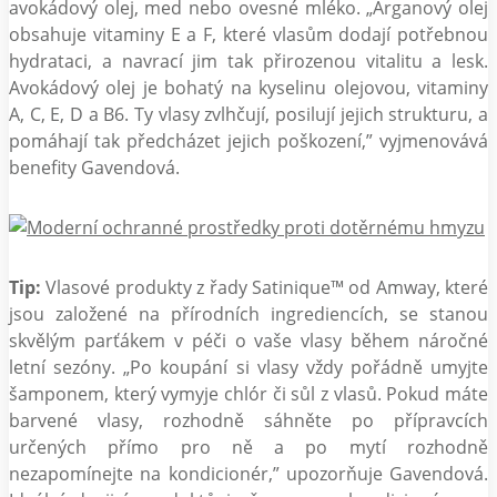
avokádový olej, med nebo ovesné mléko. „Arganový olej
obsahuje vitaminy E a F, které vlasům dodají potřebnou
hydrataci, a navrací jim tak přirozenou vitalitu a lesk.
Avokádový olej je bohatý na kyselinu olejovou, vitaminy
A, C, E, D a B6. Ty vlasy zvlhčují, posilují jejich strukturu, a
pomáhají tak předcházet jejich poškození,” vyjmenovává
benefity Gavendová.
Tip:
Vlasové produkty z řady Satinique™ od Amway, které
jsou založené na přírodních ingrediencích, se stanou
skvělým parťákem v péči o vaše vlasy během náročné
letní sezóny. „Po koupání si vlasy vždy pořádně umyjte
šamponem, který vymyje chlór či sůl z vlasů. Pokud máte
barvené vlasy, rozhodně sáhněte po přípravcích
určených přímo pro ně a po mytí rozhodně
nezapomínejte na kondicionér,” upozorňuje Gavendová.