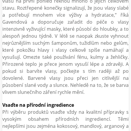
vlasů na první pohled řeknou mnoho o jejich celkovém
stavu. Roztřepené konečky signalizují, že jsou vlasy slabé
a potřebují mnohem více výživy a hydratace,” říká
Gavendová a doporučuje zařadit do péče o vlasy
intenzivně vyživující masky, které působí do hloubky, a to
alespoň jednou týdně. V létě se naopak zkuste vyhnout
nejrůznějším suchým šamponům, tužidlům nebo gelům,
které pokožku hlavy i vlasy celkově spíše namáhají a
vysušují. Omezte také používání fénu, kulmy a žehličky.
Přirozené teplo je přece jenom vysuší lépe a zdravěji. A
pokud si barvíte vlasy, počkejte s tím raději až po
dovolené. Barvené vlasy jsou přeci jen citlivější na
působení slané vody a slunce. Nehledě na to, že se barva
vlivem slunečního záření rychle mění.
Vsaďte na přírodní ingredience
Při výběru produktů vsaďte vždy na kvalitní přípravky s
vysokým obsahem přírodních ingrediencí. Těmi
nejlepšími jsou zejména kokosový, mandlový, arganový a