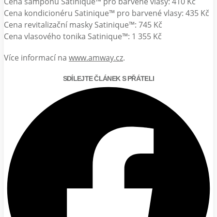
Cena šamponu Satinique™ pro barvené vlasy: 410 Kč
Cena kondicionéru Satinique™ pro barvené vlasy: 435 Kč
Cena revitalizační masky Satinique™: 745 Kč
Cena vlasového tonika Satinique™: 1 355 Kč
Více informací na
www.amway.cz
.
SDÍLEJTE ČLÁNEK S PŘÁTELI