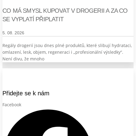
CO MÁ SMYSL KUPOVAT V DROGERII A ZA CO
SE VYPLATÍ PŘIPLATIT
5. 08. 2026
Regály drogerií jsou dnes plné produktů, které slibují hydrataci,
omlazení, lesk, objem, regeneraci i „profesionální výsledky“.
Není divu, že mnoho
Přidejte se k nám
Facebook