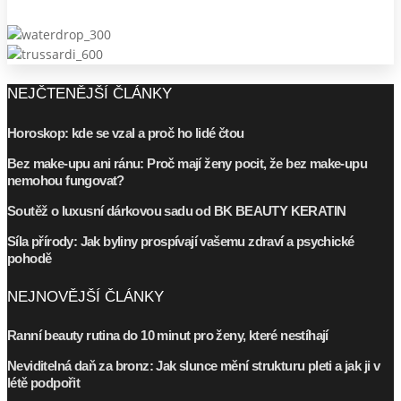
NEJČTENĚJŠÍ ČLÁNKY
Horoskop: kde se vzal a proč ho lidé čtou
Bez make-upu ani ránu: Proč mají ženy pocit, že bez make-upu
nemohou fungovat?
Soutěž o luxusní dárkovou sadu od BK BEAUTY KERATIN
Síla přírody: Jak byliny prospívají vašemu zdraví a psychické
pohodě
NEJNOVĚJŠÍ ČLÁNKY
Ranní beauty rutina do 10 minut pro ženy, které nestíhají
Neviditelná daň za bronz: Jak slunce mění strukturu pleti a jak ji v
létě podpořit