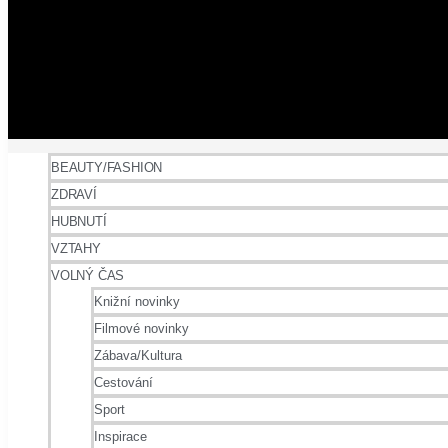
BEAUTY/FASHION
ZDRAVÍ
HUBNUTÍ
VZTAHY
VOLNÝ ČAS
Knižní novinky
Filmové novinky
Zábava/Kultura
Cestování
Sport
Inspirace