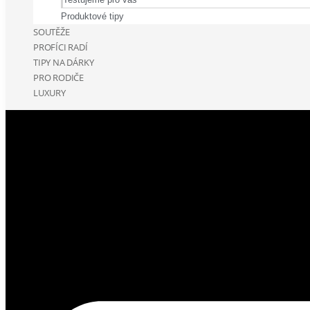
Produktové tipy
SOUTĚŽE
PROFÍCI RADÍ
TIPY NA DÁRKY
PRO RODIČE
LUXURY