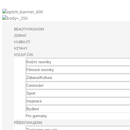
BEAUTY/FASHION
ZDRAVÍ
HUBNUTÍ
VZTAHY
VOLNÝ ČAS
Knižní novinky
Filmové novinky
Zábava/Kultura
Cestování
Sport
Inspirace
Bydlení
Pro gurmány
PŘEDSTAVUJEME
Testujeme pro vás