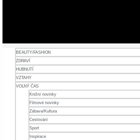
BEAUTY/FASHION
ZDRAVÍ
HUBNUTÍ
VZTAHY
VOLNÝ ČAS
Knižní novinky
Filmové novinky
Zábava/Kultura
Cestování
Sport
Inspirace