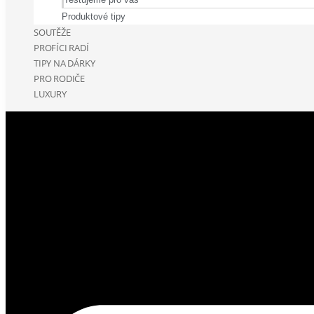
Produktové tipy
SOUTĚŽE
PROFÍCI RADÍ
TIPY NA DÁRKY
PRO RODIČE
LUXURY