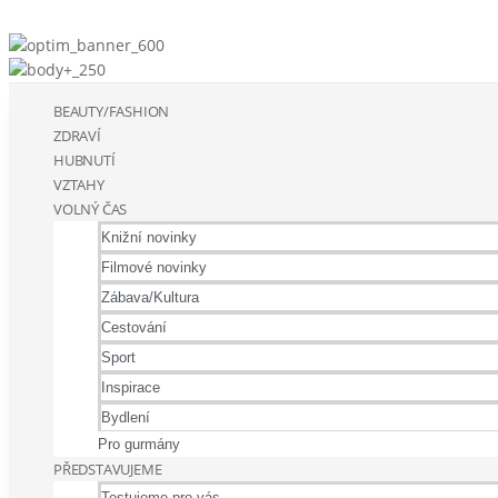
BEAUTY/FASHION
ZDRAVÍ
HUBNUTÍ
VZTAHY
VOLNÝ ČAS
Knižní novinky
Filmové novinky
Zábava/Kultura
Cestování
Sport
Inspirace
Bydlení
Pro gurmány
PŘEDSTAVUJEME
Testujeme pro vás