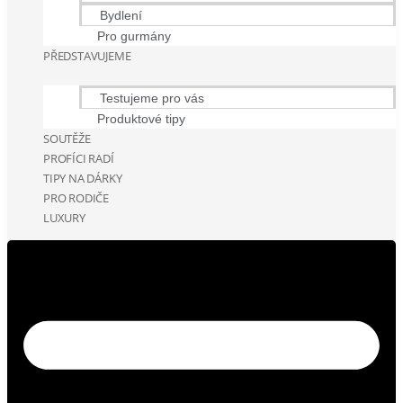
Bydlení
Pro gurmány
PŘEDSTAVUJEME
Testujeme pro vás
Produktové tipy
SOUTĚŽE
PROFÍCI RADÍ
TIPY NA DÁRKY
PRO RODIČE
LUXURY