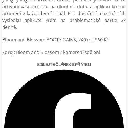
provoní vaši pokožku na dlouhou dobu a aplikaci krému
promění v každodenní rituál. Pro dosažení maximálních
výsledku aplikute krém na problematické partie 2x
denně.
Bloom and Blossom BOOTY GAINS, 240 ml: 960 Kč.
Zdroj: Bloom and Blossom / komerční sdělení
SDÍLEJTE ČLÁNEK S PŘÁTELI