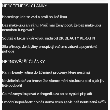
NEJČTENĚJŠÍ ČLÁNKY
Horoskop: kde se vzal a proč ho lidé čtou
Bez make-upu ani ránu: Proč mají ženy pocit, že bez make-upu
nemohou fungovat?
Soutěž o luxusní dárkovou sadu od BK BEAUTY KERATIN
Síla přírody: Jak byliny prospívají vašemu zdraví a psychické
pohodě
NEJNOVĚJŠÍ ČLÁNKY
Ranní beauty rutina do 10 minut pro ženy, které nestíhají
Neviditelná daň za bronz: Jak slunce mění strukturu pleti a jak ji v
létě podpořit
Co má smysl kupovat v drogerii a za co se vyplatí připlatit
Emoční nepořádek: co nás doma stresuje víc než neuklizená skříň