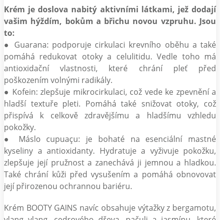
Krém je doslova nabitý aktivními látkami, jež dodají
vašim hýždím, bokům a břichu novou vzpruhu. Jsou
to:
● Guarana: podporuje cirkulaci krevního oběhu a také
pomáhá redukovat otoky a celulitidu. Vedle toho má
antioxidační vlastnosti, které chrání pleť před
poškozením volnými radikály.
● Kofein: zlepšuje mikrocirkulaci, což vede ke zpevnění a
hladší textuře pleti. Pomáhá také snižovat otoky, což
přispívá k celkově zdravějšímu a hladšímu vzhledu
pokožky.
● Máslo cupuaçu: je bohaté na esenciální mastné
kyseliny a antioxidanty. Hydratuje a vyživuje pokožku,
zlepšuje její pružnost a zanechává ji jemnou a hladkou.
Také chrání kůži před vysušením a pomáhá obnovovat
její přirozenou ochrannou bariéru.
Krém BOOTY GAINS navíc obsahuje výtažky z bergamotu,
ylang ylang, cedrového dřeva, pačuli a jasmínu, které