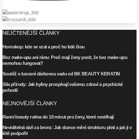
NEJČTENĚJŠÍ ČLÁNKY
Horoskop: kde se vzal a proč ho lidé čtou
Bez make-upu ani ránu: Proč mají ženy pocit, že bez make-upu
nemohou fungovat?
Soutěž o luxusní dárkovou sadu od BK BEAUTY KERATIN
Síla přírody: Jak byliny prospívají vašemu zdraví a psychické
pohodě
NEJNOVĚJŠÍ ČLÁNKY
Ranní beauty rutina do 10 minut pro ženy, které nestíhají
Neviditelná daň za bronz: Jak slunce mění strukturu pleti a jak ji v
létě podpořit