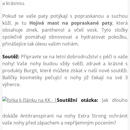
a krásnou.
Pokud se vaše paty potýkají s popraskanou a suchou
kůží, je tu
Hojivá mast na popraskané paty
, která
obsahuje zinek, panthenol a včelí vosk. Tyto složky
společně pomáhají obnovovat a hydratovat pokožku,
přinášejíce tak úlevu vašim nohám.
Soutěž:
Připravte se na letní dobrodružství s péčí o vaše
nohy! Vaše nohy budou vždy svěží, zdravé a krásné s
produkty Burgit, které můžete získat v naší nové soutěži.
Balíčky kosmetiky pečující o nohy již čekají na své 3
výherce.
Soutěžní otázka:
Jak dlouho
dokáže Antitranspirant na nohy Extra Strong ochránit
vaše nohy před zápachem a nepříjemným pocením?