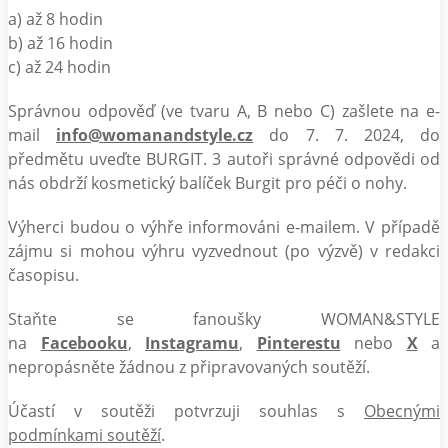
a) až 8 hodin
b) až 16 hodin
c) až 24 hodin
Správnou odpověď (ve tvaru A, B nebo C) zašlete na e-
mail
info@womanandstyle.cz
do 7. 7. 2024, do
předmětu uveďte BURGIT. 3 autoři správné odpovědi od
nás obdrží kosmetický balíček Burgit pro péči o nohy.
Výherci budou o výhře informováni e-mailem. V případě
zájmu si mohou výhru vyzvednout (po výzvě) v redakci
časopisu.
Staňte se fanoušky WOMAN&STYLE
na
Facebooku
,
Instagramu
,
Pinterestu
nebo
X
a
nepropásněte žádnou z připravovaných soutěží.
Účastí v soutěži potvrzuji souhlas s
Obecnými
podmínkami soutěží
.