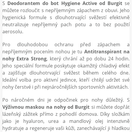
S
Deodorantem do bot Hygiene Active od Burgit
se
můžete rozloučit s nepříjemným zápachem z obuvi. Jeho
hygienická formule s dlouhotrvající svěžestí efektivně
neutralizuje nepříjemný pach potu a to bez použití
aerosolu.
Pro dlouhodobou ochranu před zápachem a
nepříjemným pocením nohou je tu
Antitranspirant na
nohy Extra Strong
, který chrání až po dobu 24 hodin.
Jeho speciální formule poskytuje okamžitý chladivý efekt
a zajišťuje dlouhotrvající svěžest během celého dne.
Ideální volba pro aktivní jedince, kteří chtějí udržet své
nohy čerstvé i při nejnáročnějších sportovních aktivitách.
Po náročném dni je odpočinek pro nohy důležitý. S
Výživnou maskou na nohy od Burgit
si můžete dopřát
lázeňský zážitek přímo z pohodlí domova. Díky složkám
jako je hyaluron, urea a mandlový olej intenzivně
hydratuje a regeneruje vaši kůži, zanechávající ji hladkou