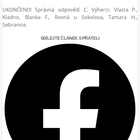
UKONČENO! Správná odpověď: C. Výherci: Vlasta P.,
Kladno, Blanka F., Rovná u Sokolova, Tamara H.,
Sebranice.
SDÍLEJTE ČLÁNEK S PŘÁTELI