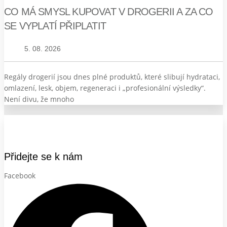
CO MÁ SMYSL KUPOVAT V DROGERII A ZA CO
SE VYPLATÍ PŘIPLATIT
5. 08. 2026
Regály drogerií jsou dnes plné produktů, které slibují hydrataci,
omlazení, lesk, objem, regeneraci i „profesionální výsledky“.
Není divu, že mnoho
Přidejte se k nám
Facebook