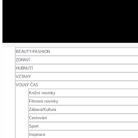
BEAUTY/FASHION
ZDRAVÍ
HUBNUTÍ
VZTAHY
VOLNÝ ČAS
Knižní novinky
Filmové novinky
Zábava/Kultura
Cestování
Sport
Inspirace