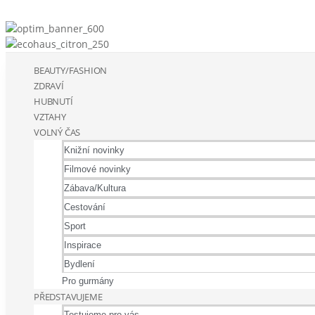
BEAUTY/FASHION
ZDRAVÍ
HUBNUTÍ
VZTAHY
VOLNÝ ČAS
Knižní novinky
Filmové novinky
Zábava/Kultura
Cestování
Sport
Inspirace
Bydlení
Pro gurmány
PŘEDSTAVUJEME
Testujeme pro vás