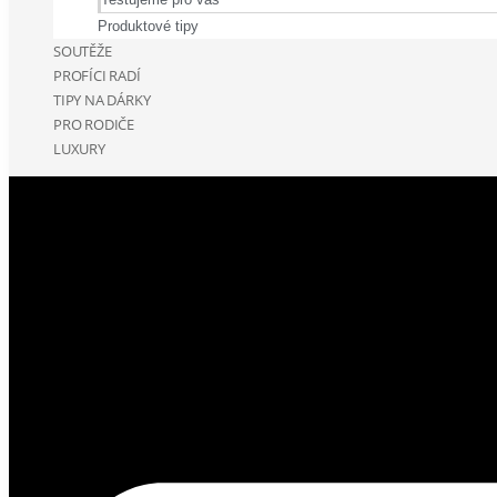
Produktové tipy
SOUTĚŽE
PROFÍCI RADÍ
TIPY NA DÁRKY
PRO RODIČE
LUXURY