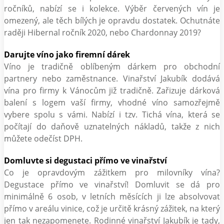
ročníků, nabízí se i kolekce. Výběr červených vín je
omezený, ale těch bílých je opravdu dostatek. Ochutnáte
raději Hibernal ročník 2020, nebo Chardonnay 2019?
Darujte víno jako firemní dárek
Víno je tradičně oblíbeným dárkem pro obchodní
partnery nebo zaměstnance. Vinařství Jakubík dodává
vína pro firmy k Vánocům již tradičně. Zařizuje dárková
balení s logem vaší firmy, vhodné víno samozřejmě
vybere spolu s vámi. Nabízí i tzv. Tichá vína, která se
počítají do daňově uznatelných nákladů, takže z nich
můžete odečíst DPH.
Domluvte si degustaci přímo ve vinařství
Co je opravdovým zážitkem pro milovníky vína?
Degustace přímo ve vinařství! Domluvit se dá pro
minimálně 6 osob, v letních měsících ji lze absolvovat
přímo v areálu vinice, což je určitě krásný zážitek, na který
jen tak nezapomenete. Rodinné vinařství Jakubík je tady,