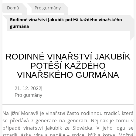
Domů
Pro gurmány
Rodinné vinařství Jakubík potěší každého vinařského
gurmána
RODINNÉ VINAŘSTVÍ JAKUBÍK
POTĚŠÍ KAŽDÉHO
VINAŘSKÉHO GURMÁNA
21. 12. 2022
Pro gurmány
Na jižní Moravě je vinařství často rodinnou tradicí, která
se předává z generace na generaci. Nejinak je tomu v
případě vinařství Jakubík ze Slovácka. V jeho logu se
zrcadlí láska, víra a naděje – srdce, kříž a kotva. Možná