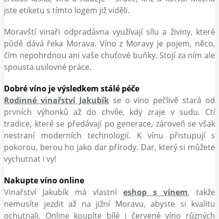
jste etiketu s tímto logem již viděli.
Moravští vinaři odpradávna využívají sílu a živiny, které
půdě dává řeka Morava. Víno z Moravy je pojem, něco,
čím nepohrdnou ani vaše chuťové buňky. Stojí za ním ale
spousta usilovné práce.
Dobré víno je výsledkem stálé péče
Rodinné vinařství Jakubík
se o víno pečlivě stará od
prvních výhonků až do chvíle, kdy zraje v sudu. Ctí
tradice, které se předávají po generace, zároveň se však
nestraní moderních technologií. K vínu přistupují s
pokorou, berou ho jako dar přírody. Dar, který si můžete
vychutnat i vy!
Nakupte víno online
Vinařství Jakubík má vlastní
eshop s vínem
, takže
nemusíte jezdit až na jižní Moravu, abyste si kvalitu
ochutnali. Online koupíte bílé i červené víno různých