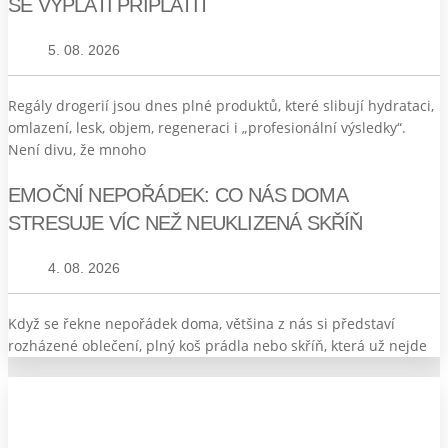
SE VYPLATÍ PŘIPLATIT
5. 08. 2026
Regály drogerií jsou dnes plné produktů, které slibují hydrataci,
omlazení, lesk, objem, regeneraci i „profesionální výsledky“.
Není divu, že mnoho
EMOČNÍ NEPOŘÁDEK: CO NÁS DOMA
STRESUJE VÍC NEŽ NEUKLIZENÁ SKŘÍŇ
4. 08. 2026
Když se řekne nepořádek doma, většina z nás si představí
rozházené oblečení, plný koš prádla nebo skříň, která už nejde