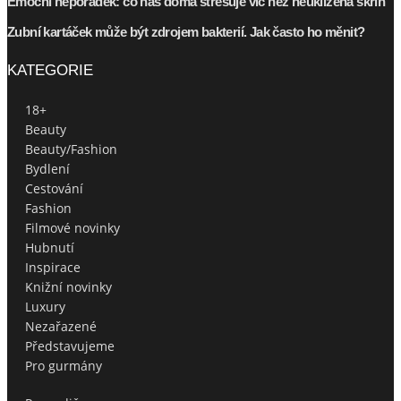
Emoční nepořádek: co nás doma stresuje víc než neuklizená skříň
Zubní kartáček může být zdrojem bakterií. Jak často ho měnit?
KATEGORIE
18+
Beauty
Beauty/Fashion
Bydlení
Cestování
Fashion
Filmové novinky
Hubnutí
Inspirace
Knižní novinky
Luxury
Nezařazené
Představujeme
Pro gurmány