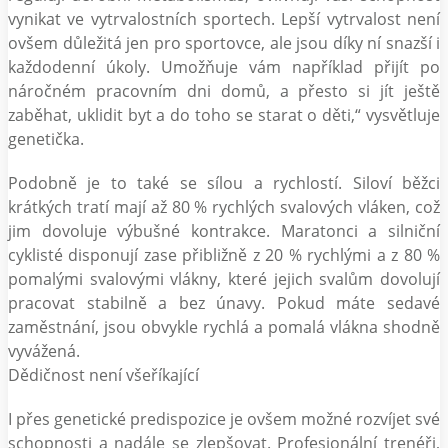
vynikat ve vytrvalostních sportech. Lepší vytrvalost není
ovšem důležitá jen pro sportovce, ale jsou díky ní snazší i
každodenní úkoly. Umožňuje vám například přijít po
náročném pracovním dni domů, a přesto si jít ještě
zaběhat, uklidit byt a do toho se starat o děti,“ vysvětluje
genetička.
Podobně je to také se sílou a rychlostí. Siloví běžci
krátkých tratí mají až 80 % rychlých svalových vláken, což
jim dovoluje výbušné kontrakce. Maratonci a silniční
cyklisté disponují zase přibližně z 20 % rychlými a z 80 %
pomalými svalovými vlákny, které jejich svalům dovolují
pracovat stabilně a bez únavy. Pokud máte sedavé
zaměstnání, jsou obvykle rychlá a pomalá vlákna shodně
vyvážená.
Dědičnost není všeříkající
I přes genetické predispozice je ovšem možné rozvíjet své
schopnosti a nadále se zlepšovat. Profesionální trenéři,