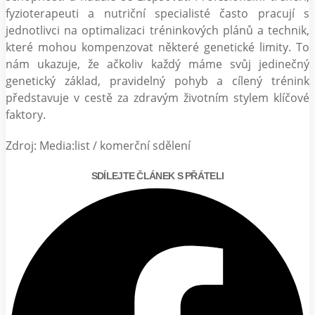
fyzioterapeuti a nutriční specialisté často pracují s
jednotlivci na optimalizaci tréninkových plánů a technik,
které mohou kompenzovat některé genetické limity. To
nám ukazuje, že ačkoliv každý máme svůj jedinečný
genetický základ, pravidelný pohyb a cílený trénink
představuje v cestě za zdravým životním stylem klíčové
faktory.
Zdroj: Media:list / komerční sdělení
SDÍLEJTE ČLÁNEK S PŘÁTELI