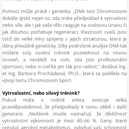
Pomoct může právě i genetika. „DNA test Chromozoom
dokáže zjistit nejen to, zda máte předpoklad k vytrvalosti
nebo síle, ale i jak vaše tělo reaguje na svalovou únavu či
jak dlouhou potřebuje regeneraci. Vlastnosti svalů jsou
totiž do velké míry spojeny s jejich strukturou, která je
dána převážně geneticky. Díky podrobné analýze DNA tak
můžete svůj osobní trénink pozvednout na novou
úroveň, a nezáleží na tom, zda jste profesionální
sportovci, nebo si cvičíte jen tak pro radost,“ dodává Ing.
et Ing. Barbora Procházková, Ph.D., která se podílela na
vývoji testu Chromozoom Sport.
Vytrvalostní, nebo silový trénink?
Pokud máte v rodině atleta, existuje velká
pravděpodobnost, že předpoklady k tomu zdědí i další
generace. „Nedávné studie naznačují, že dědičnost
vytrvalostní výkonnosti je mezi 40–66 %. Geny, které
regulují aerobní metabolismus, ovlivňují vaši schopnost