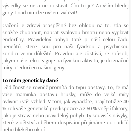
výsledky se ne a ne dostavit. Čím to je? Za vším hledej
geny. I nad nimi lze ovšem zvítězit!
Cvičení je zdraví prospěšné bez ohledu na to, zda se
snažíte zhubnout, nabrat svalovou hmotu nebo vyplavit
endorfiny. Pravidelný pohyb totiž přináší celou řadu
benefitů, které jsou pro naši fyzickou a psychickou
kondici velmi důležité. Pravdou ale zůstává, že způsob,
jakým naše tělo reaguje na fyzickou aktivitu, je do značné
míry předurčen našimi geny…
To mám geneticky dané
Dědičnost se rovněž promítá do typu postavy. To, že má
vaše maminka postavu hrušky, může do velké míry
ovlivnit i váš vzhled. V tom, jak vypadáte, hrají totiž ze 40
% roli vaše genetické predispozice a z 60 % vnější faktory,
jako je strava nebo pravidelný pohyb. Ty souvisí s návyky,
které v dětství a během dospívání přejímáme od rodičů
nebo blízkého okolí.