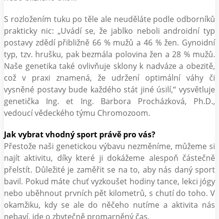
S rozložením tuku po těle ale neuděláte podle odborníků
prakticky nic: „Uvádí se, že jablko neboli androidní typ
postavy zdědí přibližně 66 % mužů a 46 % žen. Gynoidní
typ, tzv. hrušku, pak bezmála polovina žen a 28 % mužů.
Naše genetika také ovlivňuje sklony k nadváze a obezitě,
což v praxi znamená, že udržení optimální váhy či
vysněné postavy bude každého stát jiné úsilí,“ vysvětluje
genetička Ing. et Ing. Barbora Procházková, Ph.D.,
vedoucí vědeckého týmu Chromozoom.
Jak vybrat vhodný sport právě pro vás?
Přestože naši genetickou výbavu nezměníme, můžeme si
najít aktivitu, díky které ji dokážeme alespoň částečně
přelstít. Důležité je zaměřit se na to, aby nás daný sport
bavil. Pokud máte chuť vyzkoušet hodiny tance, lekci jógy
nebo uběhnout prvních pět kilometrů, s chutí do toho. V
okamžiku, kdy se ale do něčeho nutíme a aktivita nás
nebaví, jde o zbytečně promarněný čas.