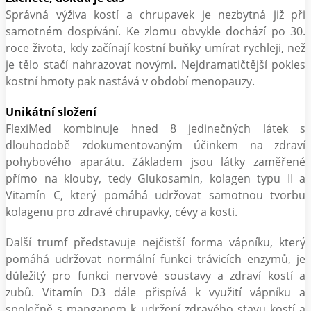
Správná výživa kostí a chrupavek je nezbytná již při
samotném dospívání. Ke zlomu obvykle dochází po 30.
roce života, kdy začínají kostní buňky umírat rychleji, než
je tělo stačí nahrazovat novými. Nejdramatičtější pokles
kostní hmoty pak nastává v období menopauzy.
Unikátní složení
FlexiMed kombinuje hned 8 jedinečných látek s
dlouhodobě zdokumentovaným účinkem na zdraví
pohybového aparátu. Základem jsou látky zaměřené
přímo na klouby, tedy Glukosamin, kolagen typu II a
Vitamín C, který pomáhá udržovat samotnou tvorbu
kolagenu pro zdravé chrupavky, cévy a kosti.
Další trumf představuje nejčistší forma vápníku, který
pomáhá udržovat normální funkci trávicích enzymů, je
důležitý pro funkci nervové soustavy a zdraví kostí a
zubů. Vitamín D3 dále přispívá k využití vápníku a
společně s manganem k udržení zdravého stavu kostí a