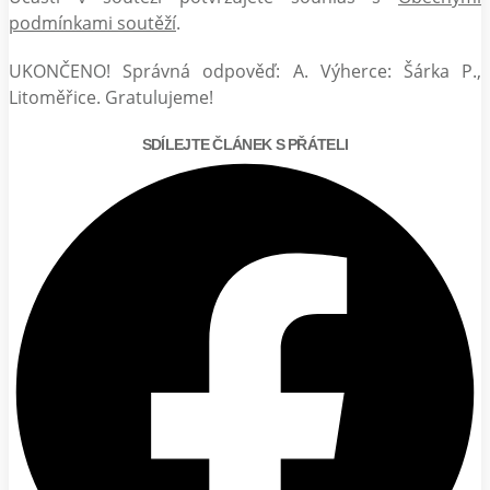
podmínkami soutěží
.
UKONČENO! Správná odpověď: A. Výherce: Šárka P.,
Litoměřice. Gratulujeme!
SDÍLEJTE ČLÁNEK S PŘÁTELI