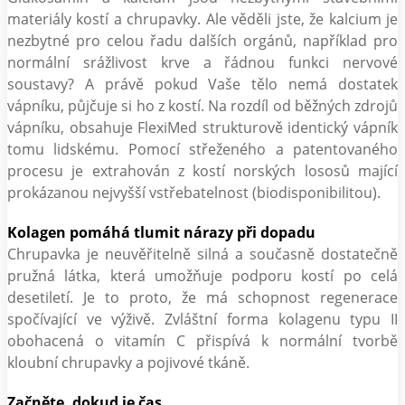
materiály kostí a chrupavky. Ale věděli jste, že kalcium je
nezbytné pro celou řadu dalších orgánů, například pro
normální srážlivost krve a řádnou funkci nervové
soustavy? A právě pokud Vaše tělo nemá dostatek
vápníku, půjčuje si ho z kostí. Na rozdíl od běžných zdrojů
vápníku, obsahuje FlexiMed strukturově identický vápník
tomu lidskému. Pomocí střeženého a patentovaného
procesu je extrahován z kostí norských lososů mající
prokázanou nejvyšší vstřebatelnost (biodisponibilitou).
Kolagen pomáhá tlumit nárazy při dopadu
Chrupavka je neuvěřitelně silná a současně dostatečně
pružná látka, která umožňuje podporu kostí po celá
desetiletí. Je to proto, že má schopnost regenerace
spočívající ve výživě. Zvláštní forma kolagenu typu II
obohacená o vitamín C přispívá k normální tvorbě
kloubní chrupavky a pojivové tkáně.
Začněte, dokud je čas