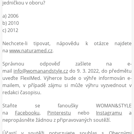
jedničkou v oboru?
a) 2006
b) 2010
c) 2012
Nechcete-li tipovat, nápovědu k otázce najdete
na
www.naturamed.cz
.
Správnou odpověď zašlete na e-
mail
info@womanandstyle.cz
do 9. 3. 2022, do předmětu
uveďte FlexiMed. Výherce bude o výhře informován e-
mailem, v případě zájmu si může výhru vyzvednout v
redakci časopisu.
Staňte se fanoušky WOMAN&STYLE
na
Facebooku
,
Pinterestu
nebo
Instagramu
a
nepropásněte žádnou z připravovaných soutěží.
Účastí v soutěži potvrzujete souhlas s
Obecnými