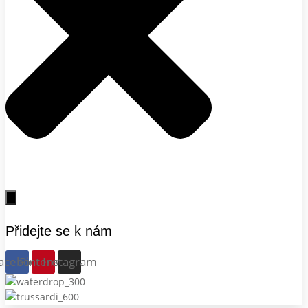
Přidejte se k nám
acebook
Pinterest
Instagram