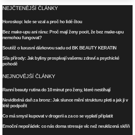
NEJČTENĚJŠÍ ČLÁNKY
Horoskop: kde se vzal a proč ho lidé čtou
Bez make-upu ani ránu: Proč mají ženy pocit, že bez make-upu
nemohou fungovat?
Soutěž o luxusní dárkovou sadu od BK BEAUTY KERATIN
Síla přírody: Jak byliny prospívají vašemu zdraví a psychické
pohodě
NEJNOVĚJŠÍ ČLÁNKY
Ranní beauty rutina do 10 minut pro ženy, které nestíhají
Neviditelná daň za bronz: Jak slunce mění strukturu pleti a jak ji v
létě podpořit
Co má smysl kupovat v drogerii a za co se vyplatí připlatit
Emoční nepořádek: co nás doma stresuje víc než neuklizená skříň