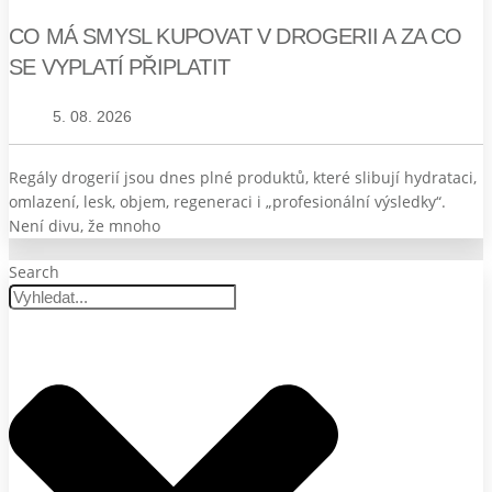
CO MÁ SMYSL KUPOVAT V DROGERII A ZA CO
SE VYPLATÍ PŘIPLATIT
5. 08. 2026
Regály drogerií jsou dnes plné produktů, které slibují hydrataci,
omlazení, lesk, objem, regeneraci i „profesionální výsledky“.
Není divu, že mnoho
Search