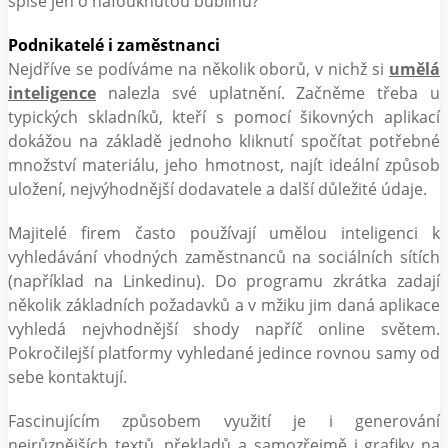
spíše jen o nafouknutou bublinu?
Podnikatelé i zaměstnanci
Nejdříve se podíváme na několik oborů, v nichž si
umělá
inteligence
nalezla své uplatnění. Začněme třeba u
typických skladníků, kteří s pomocí šikovných aplikací
dokážou na základě jednoho kliknutí spočítat potřebné
množství materiálu, jeho hmotnost, najít ideální způsob
uložení, nejvýhodnější dodavatele a další důležité údaje.
Majitelé firem často používají umělou inteligenci k
vyhledávání vhodných zaměstnanců na sociálních sítích
(například na Linkedinu). Do programu zkrátka zadají
několik základních požadavků a v mžiku jim daná aplikace
vyhledá nejvhodnější shody napříč online světem.
Pokročilejší platformy vyhledané jedince rovnou samy od
sebe kontaktují.
Fascinujícím způsobem využití je i generování
nejrůznějších textů, překladů a samozřejmě i grafiky na