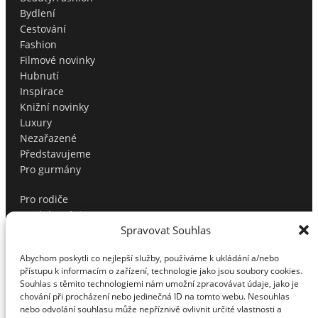
Bydlení
Cestování
Fashion
Filmové novinky
Hubnutí
Inspirace
Knižní novinky
Luxury
Nezařazené
Představujeme
Pro gurmány
Pro rodiče
Produktové tipy
Spravovat Souhlas
Profíci radí
Soutěže
Abychom poskytli co nejlepší služby, používáme k ukládání a/nebo
Sport
přístupu k informacím o zařízení, technologie jako jsou soubory cookies.
Testujeme pro vás
Souhlas s těmito technologiemi nám umožní zpracovávat údaje, jako je
Tipy na dárky
chování při procházení nebo jedinečná ID na tomto webu. Nesouhlas
Tipy na dárky pro muže
nebo odvolání souhlasu může nepříznivě ovlivnit určité vlastnosti a