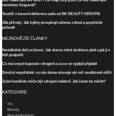
nemohou fungovat?
Soutěž o luxusní dárkovou sadu od BK BEAUTY KERATIN
Síla přírody: Jak byliny prospívají vašemu zdraví a psychické
pohodě
NEJNOVĚJŠÍ ČLÁNKY
Neviditelná daň za bronz: Jak slunce mění strukturu pleti a jak ji v
létě podpořit
Co má smysl kupovat v drogerii a za co se vyplatí připlatit
Emoční nepořádek: co nás doma stresuje víc než neuklizená skříň
Zubní kartáček může být zdrojem bakterií. Jak často ho měnit?
KATEGORIE
18+
Beauty
Beauty/Fashion