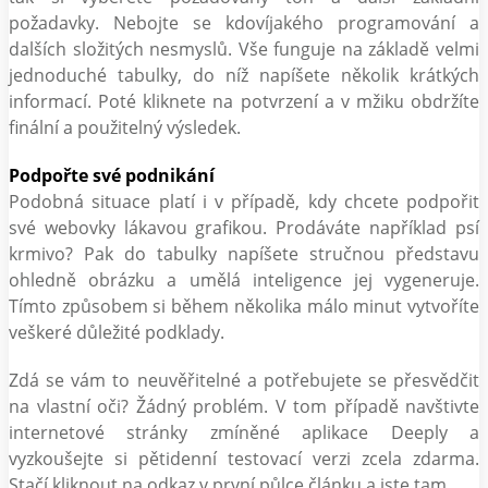
požadavky. Nebojte se kdovíjakého programování a
dalších složitých nesmyslů. Vše funguje na základě velmi
jednoduché tabulky, do níž napíšete několik krátkých
informací. Poté kliknete na potvrzení a v mžiku obdržíte
finální a použitelný výsledek.
Podpořte své podnikání
Podobná situace platí i v případě, kdy chcete podpořit
své webovky lákavou grafikou. Prodáváte například psí
krmivo? Pak do tabulky napíšete stručnou představu
ohledně obrázku a umělá inteligence jej vygeneruje.
Tímto způsobem si během několika málo minut vytvoříte
veškeré důležité podklady.
Zdá se vám to neuvěřitelné a potřebujete se přesvědčit
na vlastní oči? Žádný problém. V tom případě navštivte
internetové stránky zmíněné aplikace Deeply a
vyzkoušejte si pětidenní testovací verzi zcela zdarma.
Stačí kliknout na odkaz v první půlce článku a jste tam.