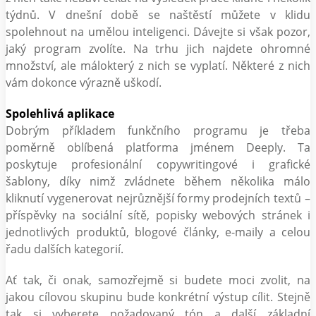
týdnů. V dnešní době se naštěstí můžete v klidu
spolehnout na umělou inteligenci. Dávejte si však pozor,
jaký program zvolíte. Na trhu jich najdete ohromné
množství, ale málokterý z nich se vyplatí. Některé z nich
vám dokonce výrazně uškodí.
Spolehlivá aplikace
Dobrým příkladem funkčního programu je třeba
poměrně oblíbená platforma jménem Deeply. Ta
poskytuje profesionální copywritingové i grafické
šablony, díky nimž zvládnete během několika málo
kliknutí vygenerovat nejrůznější formy prodejních textů –
příspěvky na sociální sítě, popisky webových stránek i
jednotlivých produktů, blogové články, e-maily a celou
řadu dalších kategorií.
Ať tak, či onak, samozřejmě si budete moci zvolit, na
jakou cílovou skupinu bude konkrétní výstup cílit. Stejně
tak si vyberete požadovaný tón a další základní