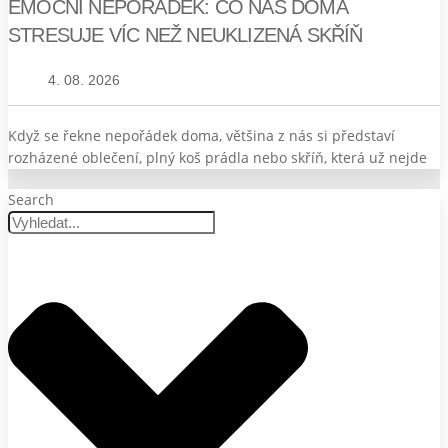
EMOČNÍ NEPOŘÁDEK: CO NÁS DOMA
STRESUJE VÍC NEŽ NEUKLIZENÁ SKŘÍŇ
4. 08. 2026
Když se řekne nepořádek doma, většina z nás si představí
rozházené oblečení, plný koš prádla nebo skříň, která už nejde
Search