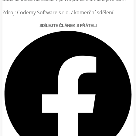
Zdroj: Codemy Software s.r.o. / komerční sdělení
SDÍLEJTE ČLÁNEK S PŘÁTELI