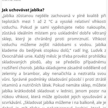
Jak uchovávat jablka?
„Jablka zůstanou nejdéle zachovaná v plné kvalitě při
teplotách mezi 1 až 2 °C a vysoké relativní vlhkosti
vzduchu. Pokud je sami vypěstujete nebo nakoupíte,
zůstává ideálním místem pro uskladnění dobře větraný
sklep, který je chráněný proti promrznutí. Vlhkost
vzduchu můžeme zvýšit nádobami s vodou. Jablka
klademe do bedýnek stopkou dolů,“ radí Ing. Ludvík z
Ovocnářské unie. Každý měsíc je třeba provést prohlídku
skladovaných plodů, aby se předešlo případnému
rozšíření chorob. Jablka skladujeme zásadně odděleně od
zeleniny a brambor, aby nenačichla a neztratila svou
vůni. Správné podmínky skladování působí i proti ztrátě
vitaminů a nutričních látek. Pokud nemáte sklep, můžete
jablka krátkodobě skladovat v lednici, jenom pozor na
nízkou vlhkost, která může způsobit jejich vysušování a
scvrkávání. „Skladovat jablka můžeme i na balkoně, ale je