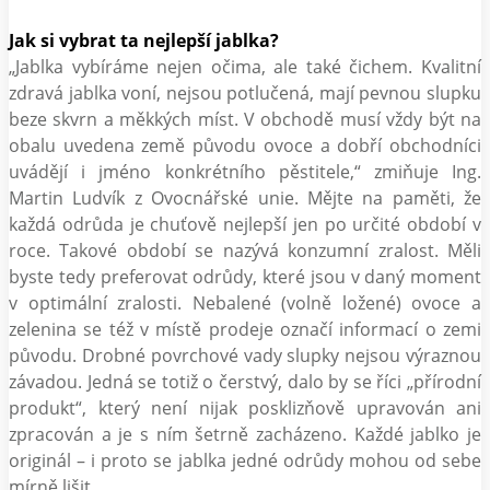
Jak si vybrat ta nejlepší jablka?
„Jablka vybíráme nejen očima, ale také čichem. Kvalitní
zdravá jablka voní, nejsou potlučená, mají pevnou slupku
beze skvrn a měkkých míst. V obchodě musí vždy být na
obalu uvedena země původu ovoce a dobří obchodníci
uvádějí i jméno konkrétního pěstitele,“ zmiňuje Ing.
Martin Ludvík z Ovocnářské unie. Mějte na paměti, že
každá odrůda je chuťově nejlepší jen po určité období v
roce. Takové období se nazývá konzumní zralost. Měli
byste tedy preferovat odrůdy, které jsou v daný moment
v optimální zralosti. Nebalené (volně ložené) ovoce a
zelenina se též v místě prodeje označí informací o zemi
původu. Drobné povrchové vady slupky nejsou výraznou
závadou. Jedná se totiž o čerstvý, dalo by se říci „přírodní
produkt“, který není nijak posklizňově upravován ani
zpracován a je s ním šetrně zacházeno. Každé jablko je
originál – i proto se jablka jedné odrůdy mohou od sebe
mírně lišit.