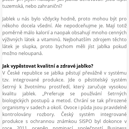
tuzemská, nebo zahraniční?
Jablek u nás bylo vždycky hodně, proto mohou být pro
někoho docela všední. Ale nepodceňujme je. Mají totiž
poměrně málo kalorií a naopak obsahují mnoho cenných
výživných látek a vitaminů. Nejbohatším zdrojem těchto
látek je slupka, proto bychom měli jíst jablka pokud
možno neloupaná.
Jak vypěstovat kvalitní a zdravé jablko?
V České republice se jablka pěstují převážně v systému
tzv. integrované produkce. Jde o pěstitelský systém
šetrný k životnímu prostředí, který zaručuje vysokou
kvalitu jablek. „Preferuje se používání šetrných
biologických postupů a metod. Chrání se tak přirozené
organismy v sadech a okolí. Ovoce i půda jsou pravidelně
kontrolovány rozbory. Český systém integrované
produkce s ochrannou známkou SISPO byl dokonce v
roce 2011 oceněn nominací společností Business