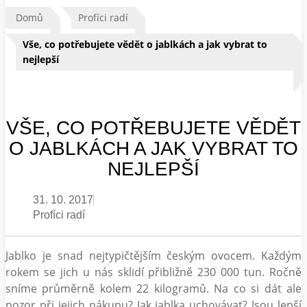
Domů
Profíci radí
Vše, co potřebujete vědět o jablkách a jak vybrat to
nejlepší
VŠE, CO POTŘEBUJETE VĚDĚT
O JABLKÁCH A JAK VYBRAT TO
NEJLEPŠÍ
31. 10. 2017
Profíci radí
Jablko je snad nejtypičtějším českým ovocem. Každým
rokem se jich u nás sklidí přibližně 230 000 tun. Ročně
sníme průměrně kolem 22 kilogramů. Na co si dát ale
pozor při jejich nákupu? Jak jablka uchovávat? Jsou lepší