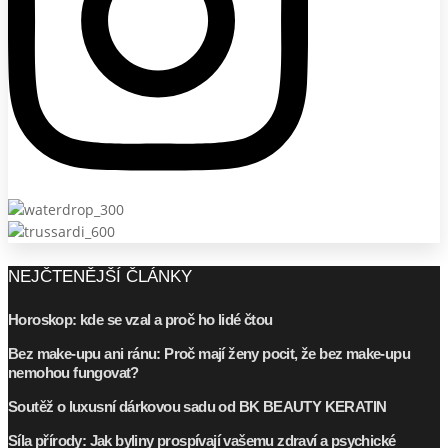
NEJČTENĚJŠÍ ČLÁNKY
Horoskop: kde se vzal a proč ho lidé čtou
Bez make-upu ani ránu: Proč mají ženy pocit, že bez make-upu
nemohou fungovat?
Soutěž o luxusní dárkovou sadu od BK BEAUTY KERATIN
Síla přírody: Jak byliny prospívají vašemu zdraví a psychické