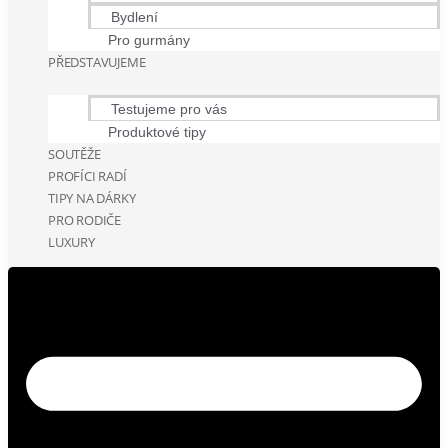
Bydlení
Pro gurmány
PŘEDSTAVUJEME
Testujeme pro vás
Produktové tipy
SOUTĚŽE
PROFÍCI RADÍ
TIPY NA DÁRKY
PRO RODIČE
LUXURY