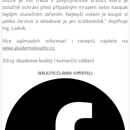
dobré je mít třeba v polystyrenové krabici, která je
izolačně ochrání před případným mrazem nebo naopak
teplým slunečním zářením. Nejlepší ovšem je koupit si
jablka čerstvá a skladovat je jen krátkodobě,” doplňuje
Ing. Ludvík.
Více zajímavých informací i receptů najdete na
www.akademiekvality.cz
.
Zdroj: Akademie kvality / komerční sdělení
SDÍLEJTE ČLÁNEK S PŘÁTELI