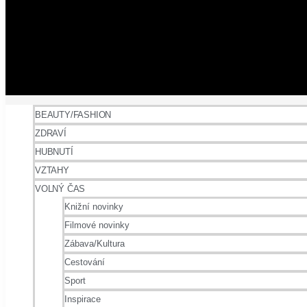
BEAUTY/FASHION
ZDRAVÍ
HUBNUTÍ
VZTAHY
VOLNÝ ČAS
Knižní novinky
Filmové novinky
Zábava/Kultura
Cestování
Sport
Inspirace