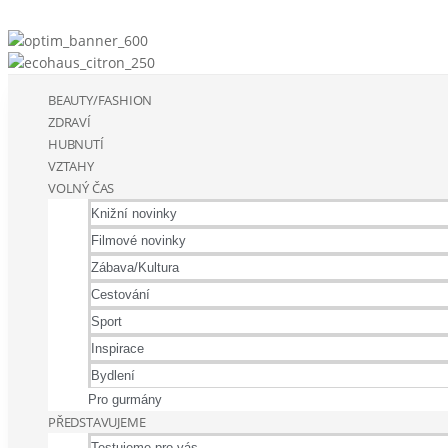
BEAUTY/FASHION
ZDRAVÍ
HUBNUTÍ
VZTAHY
VOLNÝ ČAS
Knižní novinky
Filmové novinky
Zábava/Kultura
Cestování
Sport
Inspirace
Bydlení
Pro gurmány
PŘEDSTAVUJEME
Testujeme pro vás