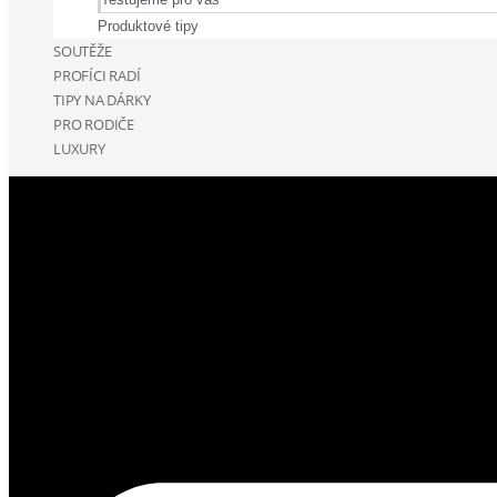
Produktové tipy
SOUTĚŽE
PROFÍCI RADÍ
TIPY NA DÁRKY
PRO RODIČE
LUXURY