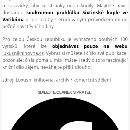
o rukavičky, aby se stránky nepoškodily. Majitelé navíc
dostanou
soukromou prohlídku Sixtinské kaple ve
Vatikánu
pro 2 osoby s erudovaným průvodcem mimo
běžné návštěvní hodiny.
Pro celou Českou republiku je vyhrazeno pouhých 100
výtisků, které lze
objednávat pouze na webu
luxusniknihovna.cz
. Vybrat si můžete i číslo své publikace,
pozor ale: čísla pomalu mizí, máte-li tedy o toto fascinující
knižní dílo zájem, neváhejte příliš dlouho!
zdroj: Luxusní knihovna, archiv / komerční sdělení
SDÍLEJTE ČLÁNEK S PŘÁTELI