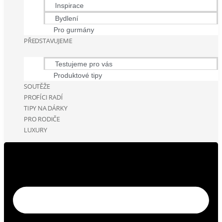
Inspirace
Bydlení
Pro gurmány
PŘEDSTAVUJEME
Testujeme pro vás
Produktové tipy
SOUTĚŽE
PROFÍCI RADÍ
TIPY NA DÁRKY
PRO RODIČE
LUXURY