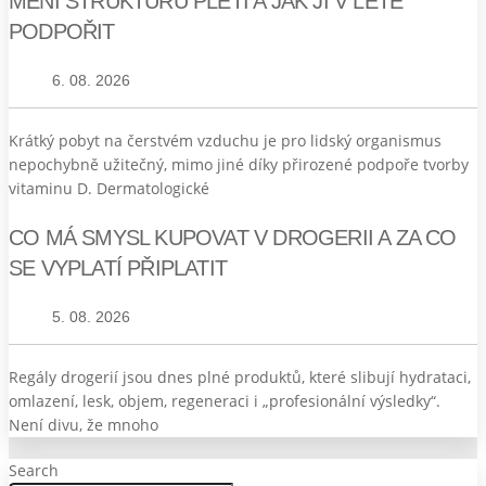
MĚNÍ STRUKTURU PLETI A JAK JI V LÉTĚ
PODPOŘIT
6. 08. 2026
Krátký pobyt na čerstvém vzduchu je pro lidský organismus
nepochybně užitečný, mimo jiné díky přirozené podpoře tvorby
vitaminu D. Dermatologické
CO MÁ SMYSL KUPOVAT V DROGERII A ZA CO
SE VYPLATÍ PŘIPLATIT
5. 08. 2026
Regály drogerií jsou dnes plné produktů, které slibují hydrataci,
omlazení, lesk, objem, regeneraci i „profesionální výsledky“.
Není divu, že mnoho
Search