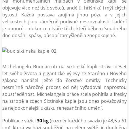
Na monumentálních malbách v Sixtinské kapli se
objevuje více než tisíc světců, andělů, hříšníků i mýtických
bytostí. Každá postava zaujímá jinou pózu a v jejich
velikostech jsou záměrně podivné nesrovnalosti. Ladění
je ponuré – dokonce i tváře těch, kteří během Soudného
dne dosáhli spásy, působí zamyšleně a znepokojeně.
Michelangelo Buonarroti na Sixtinské kapli strávil deset
let svého života a gigantické výjevy ze Starého i Nového
zákona nanášel ještě do čerstvé omítky. Technicky
nesmírně náročný proces od něj vyžadoval naprostou
soustředěnost. Michelangela práce zcela pohltila a fresky
na stropě a zdech Sixtinské kaple jsou dnes považovány
za nejdokonalejší ukázku renesančního umění.
Publikace vážící
30 kg
(rozměr každého svazku je 43,5 x 61
cm), která vychází souběžně na celém světě, je doplněna