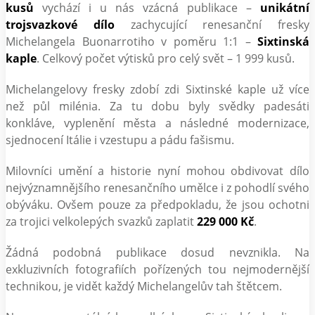
kusů
vychází i u nás vzácná publikace –
unikátní
trojsvazkové dílo
zachycující renesanční fresky
Michelangela Buonarrotiho v poměru 1:1 –
Sixtinská
kaple
. Celkový počet výtisků pro celý svět – 1 999 kusů.
Michelangelovy fresky zdobí zdi Sixtinské kaple už více
než půl milénia. Za tu dobu byly svědky padesáti
konkláve, vyplenění města a následné modernizace,
sjednocení Itálie i vzestupu a pádu fašismu.
Milovníci umění a historie nyní mohou obdivovat dílo
nejvýznamnějšího renesančního umělce i z pohodlí svého
obýváku. Ovšem pouze za předpokladu, že jsou ochotni
za trojici velkolepých svazků zaplatit
229 000 Kč
.
Žádná podobná publikace dosud nevznikla. Na
exkluzivních fotografiích pořízených tou nejmodernější
technikou, je vidět každý Michelangelův tah štětcem.