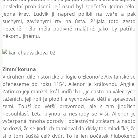
poslední prohlášení. Její osud byl zpečetěn. Jedno tělo.
Jedna krev. Ludvík ji napřed políbil na tváře a pak
suchými, zavřenými rty na ústa. Přijala toto gesto
netečně. Tělo měla podivně malátné, jako by patřilo
někomu jinému.
Zimní koruna
V druhém díle historické trilogie o Eleonoře Akvitánské se
přeneseme do roku 1154. Alienor je královnou Anglie.
Zatímco její manžel, král Jindřich II., je často na válečných
taženích, její rolí je plodit a vychovávat děti a spravovat
zemi. Touží po větší pravomoci, ale s tím Jindřich
nesouhlasí. Léta plynou a neshody se vrší. Alienor je
vyčerpaná mnoha porody i bolestnými ztrátami a nadto
se dozví, že se Jindřich zamiloval do dívky tak mladičké, že
si o tom šušká celý dvůr. To je jen počátek hlubokého