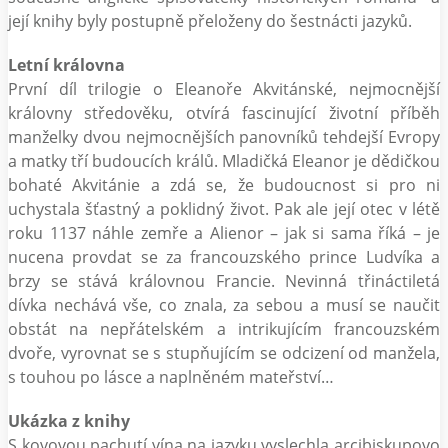
její knihy byly postupně přeloženy do šestnácti jazyků.
Letní královna
První díl trilogie o Eleanoře Akvitánské, nejmocnější
královny středověku, otvírá fascinující životní příběh
manželky dvou nejmocnějších panovníků tehdejší Evropy
a matky tří budoucích králů. Mladičká Eleanor je dědičkou
bohaté Akvitánie a zdá se, že budoucnost si pro ni
uchystala šťastný a poklidný život. Pak ale její otec v létě
roku 1137 náhle zemře a Alienor – jak si sama říká – je
nucena provdat se za francouzského prince Ludvíka a
brzy se stává královnou Francie. Nevinná třináctiletá
dívka nechává vše, co znala, za sebou a musí se naučit
obstát na nepřátelském a intrikujícím francouzském
dvoře, vyrovnat se s stupňujícím se odcizení od manžela,
s touhou po lásce a naplněném mateřství…
Ukázka z knihy
S kovovou pachutí vína na jazyku vyslechla arcibiskupovo