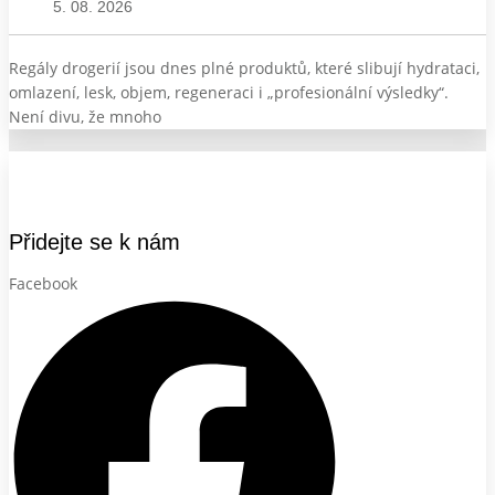
5. 08. 2026
Regály drogerií jsou dnes plné produktů, které slibují hydrataci,
omlazení, lesk, objem, regeneraci i „profesionální výsledky“.
Není divu, že mnoho
Přidejte se k nám
Facebook