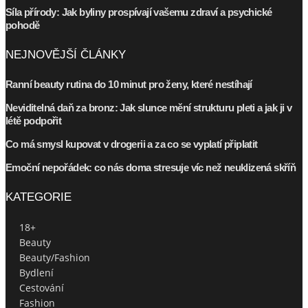
Síla přírody: Jak byliny prospívají vašemu zdraví a psychické
pohodě
NEJNOVĚJŠÍ ČLÁNKY
Ranní beauty rutina do 10 minut pro ženy, které nestíhají
Neviditelná daň za bronz: Jak slunce mění strukturu pleti a jak ji v
létě podpořit
Co má smysl kupovat v drogerii a za co se vyplatí připlatit
Emoční nepořádek: co nás doma stresuje víc než neuklizená skříň
KATEGORIE
18+
Beauty
Beauty/Fashion
Bydlení
Cestování
Fashion