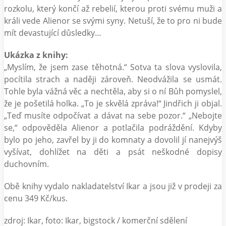
rozkolu, který končí až rebelií, kterou proti svému muži a
králi vede Alienor se svými syny. Netuší, že to pro ni bude
mít devastující důsledky…
Ukázka z knihy:
„Myslím, že jsem zase těhotná.“ Sotva ta slova vyslovila,
pocítila strach a naději zároveň. Neodvážila se usmát.
Tohle byla vážná věc a nechtěla, aby si o ní Bůh pomyslel,
že je pošetilá holka. „To je skvělá zpráva!“ Jindřich ji objal.
„Teď musíte odpočívat a dávat na sebe pozor.“ „Nebojte
se,“ odpověděla Alienor a potlačila podráždění. Kdyby
bylo po jeho, zavřel by ji do komnaty a dovolil jí nanejvýš
vyšívat, dohlížet na děti a psát neškodné dopisy
duchovním.
Obě knihy vydalo nakladatelství Ikar a jsou již v prodeji za
cenu 349 Kč/kus.
zdroj: Ikar, foto: Ikar, bigstock / komerční sdělení