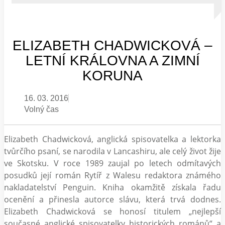
ELIZABETH CHADWICKOVÁ –
LETNÍ KRÁLOVNA A ZIMNÍ
KORUNA
16. 03. 2016
Volný čas
Elizabeth Chadwicková, anglická spisovatelka a lektorka
tvůrčího psaní, se narodila v Lancashiru, ale celý život žije
ve Skotsku. V roce 1989 zaujal po letech odmítavých
posudků její román Rytíř z Walesu redaktora známého
nakladatelství Penguin. Kniha okamžitě získala řadu
ocenění a přinesla autorce slávu, která trvá dodnes.
Elizabeth Chadwicková se honosí titulem „nejlepší
současné anglické spisovatelky historických románů“ a