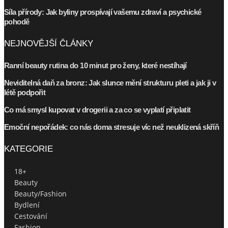
Síla přírody: Jak byliny prospívají vašemu zdraví a psychické
pohodě
NEJNOVĚJŠÍ ČLÁNKY
Ranní beauty rutina do 10 minut pro ženy, které nestíhají
Neviditelná daň za bronz: Jak slunce mění strukturu pleti a jak ji v
létě podpořit
Co má smysl kupovat v drogerii a za co se vyplatí připlatit
Emoční nepořádek: co nás doma stresuje víc než neuklizená skříň
KATEGORIE
18+
Beauty
Beauty/Fashion
Bydlení
Cestování
Fashion