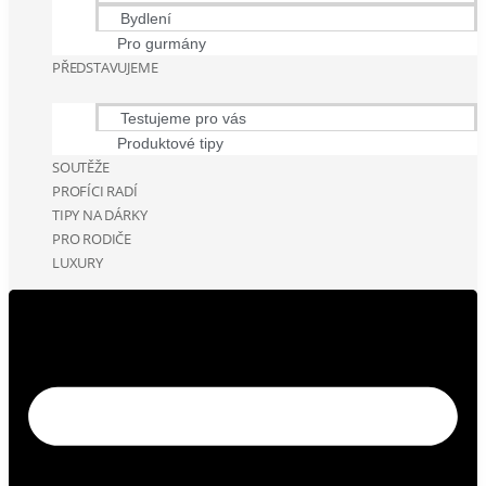
Bydlení
Pro gurmány
PŘEDSTAVUJEME
Testujeme pro vás
Produktové tipy
SOUTĚŽE
PROFÍCI RADÍ
TIPY NA DÁRKY
PRO RODIČE
LUXURY