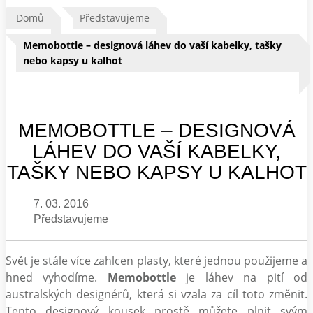
Domů
Představujeme
Memobottle – designová láhev do vaší kabelky, tašky
nebo kapsy u kalhot
MEMOBOTTLE – DESIGNOVÁ
LÁHEV DO VAŠÍ KABELKY,
TAŠKY NEBO KAPSY U KALHOT
7. 03. 2016
Představujeme
Svět je stále více zahlcen plasty, které jednou použijeme a
hned vyhodíme.
Memobottle
je láhev na pití od
australských designérů, která si vzala za cíl toto změnit.
Tento designový kousek prostě můžete plnit svým