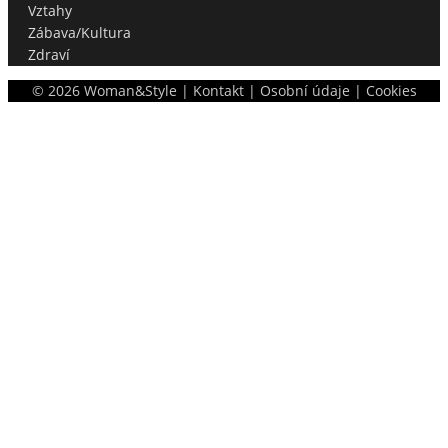
Vztahy
Zábava/Kultura
Zdraví
©
2026
Woman&Style |
Kontakt
|
Osobní údaje
|
Cookies