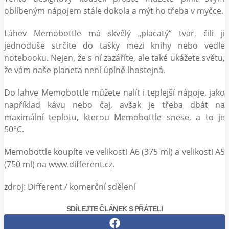
oblíbeným nápojem stále dokola a mýt ho třeba v myčce.
Láhev Memobottle má skvělý „placatý“ tvar, čili ji
jednoduše strčíte do tašky mezi knihy nebo vedle
notebooku. Nejen, že s ní zazáříte, ale také ukážete světu,
že vám naše planeta není úplně lhostejná.
Do lahve Memobottle můžete nalít i teplejší nápoje, jako
například kávu nebo čaj, avšak je třeba dbát na
maximální teplotu, kterou Memobottle snese, a to je
50°C.
Memobottle koupíte ve velikosti A6 (375 ml) a velikosti A5
(750 ml) na
www.different.cz
.
zdroj: Different / komerční sdělení
SDÍLEJTE ČLÁNEK S PŘÁTELI