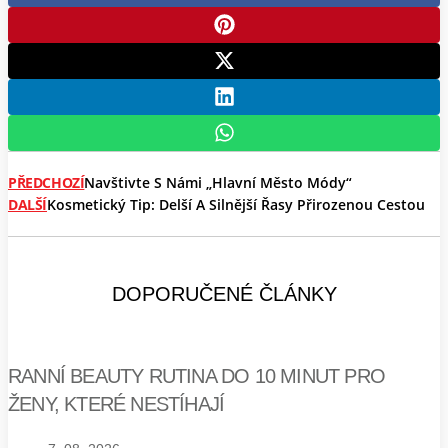
PŘEDCHOZÍ
Navštivte S Námi „Hlavní Město Módy“
DALŠÍ
Kosmetický Tip: Delší A Silnější Řasy Přirozenou Cestou
DOPORUČENÉ ČLÁNKY
RANNÍ BEAUTY RUTINA DO 10 MINUT PRO
ŽENY, KTERÉ NESTÍHAJÍ