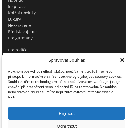
Hubnutí
Inspirace
Knižní novinky
Luxury
Nezařazené
Představujeme
Pro gurmány
Pro rodiče
Produktové tipy
Spravovat Souhlas
Profíci radí
Soutěže
Abychom poskytli co nejlepší služby, používáme k ukládání a/nebo
Sport
přístupu k informacím o zařízení, technologie jako jsou soubory cookies.
Testujeme pro vás
Souhlas s těmito technologiemi nám umožní zpracovávat údaje, jako je
chování při procházení nebo jedinečná ID na tomto webu. Nesouhlas
Tipy na dárky
nebo odvolání souhlasu může nepříznivě ovlivnit určité vlastnosti a
Tipy na dárky pro muže
funkce.
Top
Vánoční tipy
Volný čas
Příjmout
Vztahy
Zábava/Kultura
Odmítnout