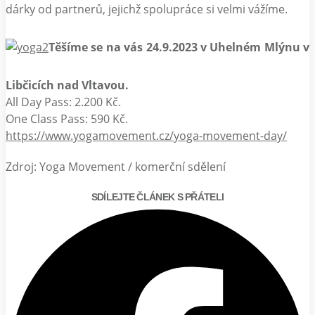
dárky od partnerů, jejichž spolupráce si velmi vážíme.
Těšíme se na vás 24.9.2023 v Uhelném Mlýnu v
Libčicích nad Vltavou.
All Day Pass: 2.200 Kč.
One Class Pass: 590 Kč.
https://www.yogamovement.cz/yoga-movement-day/
Zdroj: Yoga Movement / komerční sdělení
SDÍLEJTE ČLÁNEK S PŘÁTELI