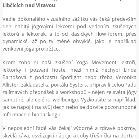
Libčicích nad Vltavou
.
Vedle dokonalého vizuálního zážitku vás čeká především
den nabitý jógovými lekcemi pod vedením zkušených
lektorů a lektorek, a to od klasických flow forem, přes
dynamické, až po ty méně obvyklé, jako je například
venkovní jóga pro běžce.
Krom toho si naši zkušení Yoga Movement lektoři,
lektorky i pozvaní hosté, mezi nimiž nechybí Linda
Bartošová z podcastu Spotlight nebo třeba Veronika
Allister, zakladatelka portálu Systers, připravili celou řadu
zajímavých přednášek a workshopů – nejen ze světa jógy
samotné, ale celého wellbeingu. Vyzkoušíte si například,
jak se napojit na svůj dech nebo se dozvíte pozoruhodné
informace o biohackingu.
V neposlední řadě vás čekají výborné a zdravé pokrmy,
skvělá káva, osvěžující nápoje a coby třešnička na dortu i