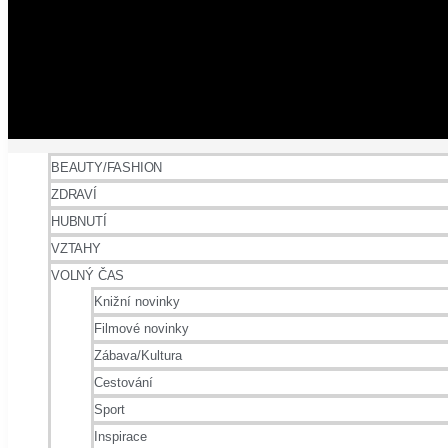
BEAUTY/FASHION
ZDRAVÍ
HUBNUTÍ
VZTAHY
VOLNÝ ČAS
Knižní novinky
Filmové novinky
Zábava/Kultura
Cestování
Sport
Inspirace