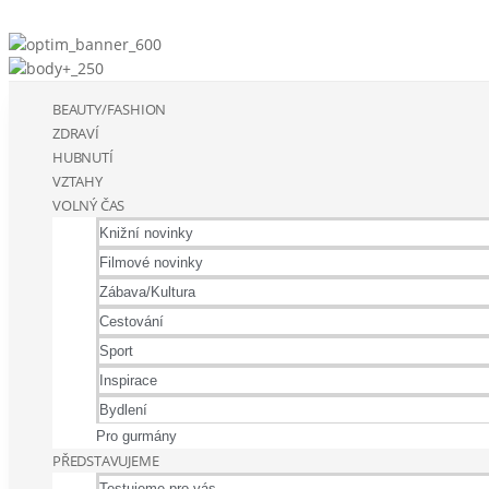
BEAUTY/FASHION
ZDRAVÍ
HUBNUTÍ
VZTAHY
VOLNÝ ČAS
Knižní novinky
Filmové novinky
Zábava/Kultura
Cestování
Sport
Inspirace
Bydlení
Pro gurmány
PŘEDSTAVUJEME
Testujeme pro vás