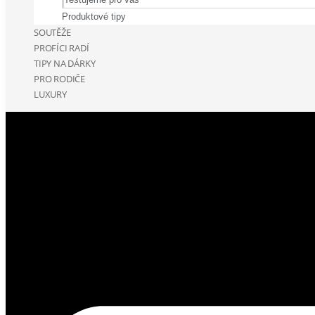
Produktové tipy
SOUTĚŽE
PROFÍCI RADÍ
TIPY NA DÁRKY
PRO RODIČE
LUXURY