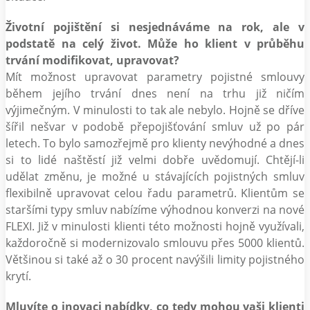
Životní pojištění si nesjednáváme na rok, ale v
podstatě na celý život. Může ho klient v průběhu
trvání modifikovat, upravovat?
Mít možnost upravovat parametry pojistné smlouvy
během jejího trvání dnes není na trhu již ničím
výjimečným. V minulosti to tak ale nebylo. Hojně se dříve
šířil nešvar v podobě přepojišťování smluv už po pár
letech. To bylo samozřejmě pro klienty nevýhodné a dnes
si to lidé naštěstí již velmi dobře uvědomují. Chtějí-li
udělat změnu, je možné u stávajících pojistných smluv
flexibilně upravovat celou řadu parametrů. Klientům se
staršími typy smluv nabízíme výhodnou konverzi na nové
FLEXI. Již v minulosti klienti této možnosti hojně využívali,
každoročně si modernizovalo smlouvu přes 5000 klientů.
Většinou si také až o 30 procent navýšili limity pojistného
krytí.
Mluvíte o inovaci nabídky, co tedy mohou vaši klienti