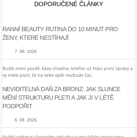
DOPORUČENÉ ČLÁNKY
RANNÍ BEAUTY RUTINA DO 10 MINUT PRO
ŽENY, KTERÉ NESTÍHAJÍ
7. 08. 2026
Budík zvoní pozdě, káva chladne, telefon už hlásí první zprávy a
vy máte pocit, že na sebe opět nezbude čas.
NEVIDITELNÁ DAŇ ZA BRONZ: JAK SLUNCE
MĚNÍ STRUKTURU PLETI A JAK JI V LÉTĚ
PODPOŘIT
6. 08. 2026
Krátký pobyt na čerstvém vzduchu je pro lidský organismus