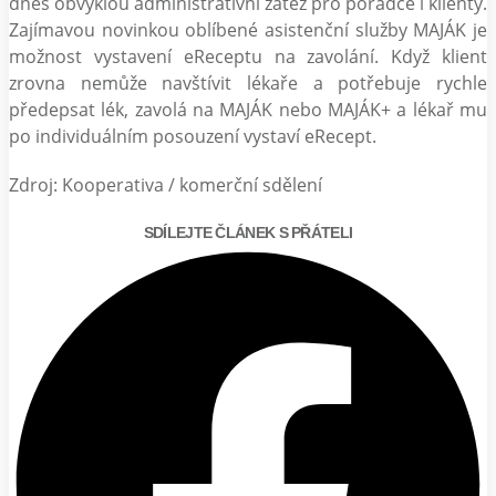
dnes obvyklou administrativní zátěž pro poradce i klienty.
Zajímavou novinkou oblíbené asistenční služby MAJÁK je
možnost vystavení eReceptu na zavolání. Když klient
zrovna nemůže navštívit lékaře a potřebuje rychle
předepsat lék, zavolá na MAJÁK nebo MAJÁK+ a lékař mu
po individuálním posouzení vystaví eRecept.
Zdroj: Kooperativa / komerční sdělení
SDÍLEJTE ČLÁNEK S PŘÁTELI