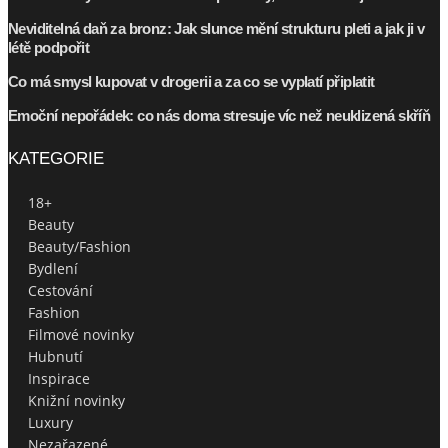
Neviditelná daň za bronz: Jak slunce mění strukturu pleti a jak ji v
létě podpořit
Co má smysl kupovat v drogerii a za co se vyplatí připlatit
Emoční nepořádek: co nás doma stresuje víc než neuklizená skříň
KATEGORIE
18+
Beauty
Beauty/Fashion
Bydlení
Cestování
Fashion
Filmové novinky
Hubnutí
Inspirace
Knižní novinky
Luxury
Nezařazené