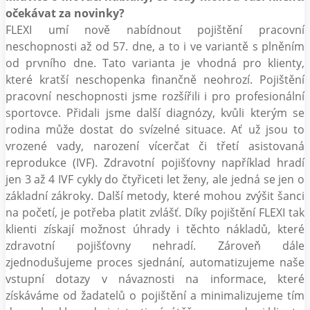
očekávat za novinky?
FLEXI umí nově nabídnout pojištění pracovní
neschopnosti až od 57. dne, a to i ve variantě s plněním
od prvního dne. Tato varianta je vhodná pro klienty,
které kratší neschopenka finančně neohrozí. Pojištění
pracovní neschopnosti jsme rozšířili i pro profesionální
sportovce. Přidali jsme další diagnózy, kvůli kterým se
rodina může dostat do svízelné situace. Ať už jsou to
vrozené vady, narození vícerčat či třetí asistovaná
reprodukce (IVF). Zdravotní pojišťovny například hradí
jen 3 až 4 IVF cykly do čtyřiceti let ženy, ale jedná se jen o
základní zákroky. Další metody, které mohou zvýšit šanci
na početí, je potřeba platit zvlášť. Díky pojištění FLEXI tak
klienti získají možnost úhrady i těchto nákladů, které
zdravotní pojišťovny nehradí. Zároveň dále
zjednodušujeme proces sjednání, automatizujeme naše
vstupní dotazy v návaznosti na informace, které
získáváme od žadatelů o pojištění a minimalizujeme tím