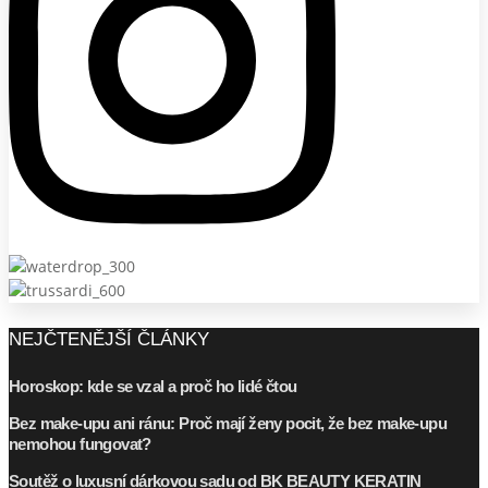
NEJČTENĚJŠÍ ČLÁNKY
Horoskop: kde se vzal a proč ho lidé čtou
Bez make-upu ani ránu: Proč mají ženy pocit, že bez make-upu
nemohou fungovat?
Soutěž o luxusní dárkovou sadu od BK BEAUTY KERATIN