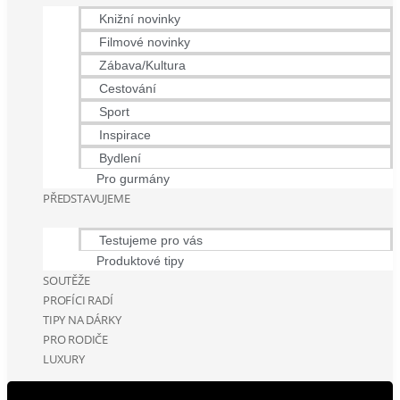
Knižní novinky
Filmové novinky
Zábava/Kultura
Cestování
Sport
Inspirace
Bydlení
Pro gurmány
PŘEDSTAVUJEME
Testujeme pro vás
Produktové tipy
SOUTĚŽE
PROFÍCI RADÍ
TIPY NA DÁRKY
PRO RODIČE
LUXURY