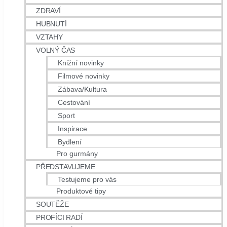
ZDRAVÍ
HUBNUTÍ
VZTAHY
VOLNÝ ČAS
Knižní novinky
Filmové novinky
Zábava/Kultura
Cestování
Sport
Inspirace
Bydlení
Pro gurmány
PŘEDSTAVUJEME
Testujeme pro vás
Produktové tipy
SOUTĚŽE
PROFÍCI RADÍ