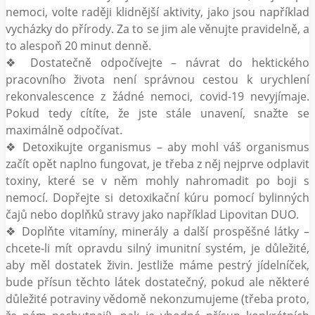
nemoci, volte raději klidnější aktivity, jako jsou například
vycházky do přírody. Za to se jim ale věnujte pravidelně, a
to alespoň 20 minut denně.
❖ Dostatečně odpočívejte – návrat do hektického
pracovního života není správnou cestou k urychlení
rekonvalescence z žádné nemoci, covid-19 nevyjímaje.
Pokud tedy cítíte, že jste stále unavení, snažte se
maximálně odpočívat.
❖ Detoxikujte organismus – aby mohl váš organismus
začít opět naplno fungovat, je třeba z něj nejprve odplavit
toxiny, které se v něm mohly nahromadit po boji s
nemocí. Dopřejte si detoxikační kúru pomocí bylinných
čajů nebo doplňků stravy jako například Lipovitan DUO.
❖ Doplňte vitamíny, minerály a další prospěšné látky –
chcete-li mít opravdu silný imunitní systém, je důležité,
aby měl dostatek živin. Jestliže máme pestrý jídelníček,
bude přísun těchto látek dostatečný, pokud ale některé
důležité potraviny vědomě nekonzumujeme (třeba proto,