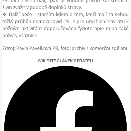
že nám nechutnají), pak je vhodné přísun konkrétních
živin zvážit v podobě doplňků stravy.
❖ Další péče – starším lidem a těm, kteří mají za sebou
těžký průběh nemoci covid-19, je pro urychlení návratu k
běžným aktivitám doporučována fyzioterapie nebo také
pobyty v lázních.
Zdroj: Pavla Pavelková PR, foto: archiv / komerční sdělení
SDÍLEJTE ČLÁNEK S PŘÁTELI