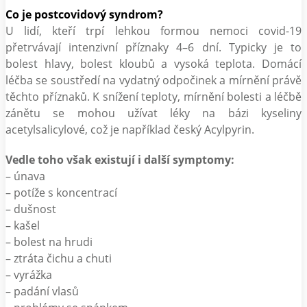
Co je postcovidový syndrom?
U lidí, kteří trpí lehkou formou nemoci covid-19
přetrvávají intenzivní příznaky 4–6 dní. Typicky je to
bolest hlavy, bolest kloubů a vysoká teplota. Domácí
léčba se soustředí na vydatný odpočinek a mírnění právě
těchto příznaků. K snížení teploty, mírnění bolesti a léčbě
zánětu se mohou užívat léky na bázi kyseliny
acetylsalicylové, což je například český Acylpyrin.
Vedle toho však existují i další symptomy:
– únava
– potíže s koncentrací
– dušnost
– kašel
– bolest na hrudi
– ztráta čichu a chuti
– vyrážka
– padání vlasů