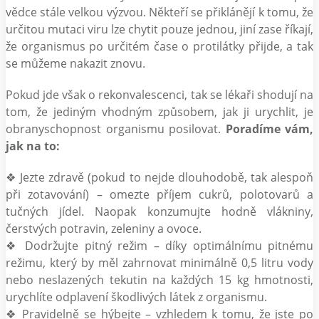
vědce stále velkou výzvou. Někteří se přiklánějí k tomu, že
určitou mutaci viru lze chytit pouze jednou, jiní zase říkají,
že organismus po určitém čase o protilátky přijde, a tak
se můžeme nakazit znovu.
Pokud jde však o rekonvalescenci, tak se lékaři shodují na
tom, že jediným vhodným způsobem, jak ji urychlit, je
obranyschopnost organismu posilovat.
Poradíme vám,
jak na to:
❖ Jezte zdravě (pokud to nejde dlouhodobě, tak alespoň
při zotavování) – omezte příjem cukrů, polotovarů a
tučných jídel. Naopak konzumujte hodně vlákniny,
čerstvých potravin, zeleniny a ovoce.
❖ Dodržujte pitný režim – díky optimálnímu pitnému
režimu, který by měl zahrnovat minimálně 0,5 litru vody
nebo neslazených tekutin na každých 15 kg hmotnosti,
urychlíte odplavení škodlivých látek z organismu.
❖ Pravidelně se hýbejte – vzhledem k tomu, že jste po