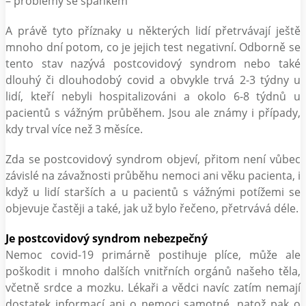
– problémy se spánkem
A právě tyto příznaky u některých lidí přetrvávají ještě
mnoho dní potom, co je jejich test negativní. Odborně se
tento stav nazývá postcovidový syndrom nebo také
dlouhý či dlouhodobý covid a obvykle trvá 2-3 týdny u
lidí, kteří nebyli hospitalizováni a okolo 6-8 týdnů u
pacientů s vážným průběhem. Jsou ale známy i případy,
kdy trval více než 3 měsíce.
Zda se postcovidový syndrom objeví, přitom není vůbec
závislé na závažnosti průběhu nemoci ani věku pacienta, i
když u lidí starších a u pacientů s vážnými potížemi se
objevuje častěji a také, jak už bylo řečeno, přetrvává déle.
Je postcovidový syndrom nebezpečný
Nemoc covid-19 primárně postihuje plíce, může ale
poškodit i mnoho dalších vnitřních orgánů našeho těla,
včetně srdce a mozku. Lékaři a vědci navíc zatím nemají
dostatek informací ani o nemoci samotné, natož pak o