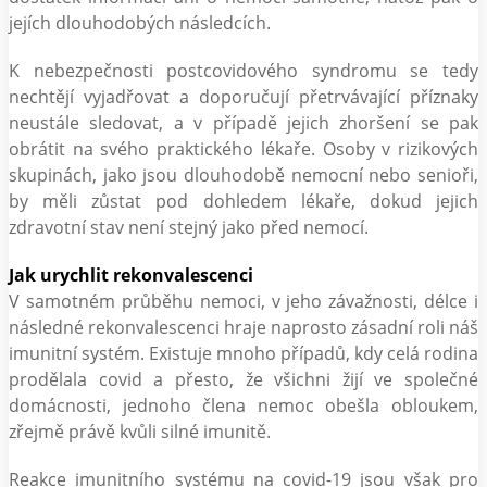
jejích dlouhodobých následcích.
K nebezpečnosti postcovidového syndromu se tedy
nechtějí vyjadřovat a doporučují přetrvávající příznaky
neustále sledovat, a v případě jejich zhoršení se pak
obrátit na svého praktického lékaře. Osoby v rizikových
skupinách, jako jsou dlouhodobě nemocní nebo senioři,
by měli zůstat pod dohledem lékaře, dokud jejich
zdravotní stav není stejný jako před nemocí.
Jak urychlit rekonvalescenci
V samotném průběhu nemoci, v jeho závažnosti, délce i
následné rekonvalescenci hraje naprosto zásadní roli náš
imunitní systém. Existuje mnoho případů, kdy celá rodina
prodělala covid a přesto, že všichni žijí ve společné
domácnosti, jednoho člena nemoc obešla obloukem,
zřejmě právě kvůli silné imunitě.
Reakce imunitního systému na covid-19 jsou však pro