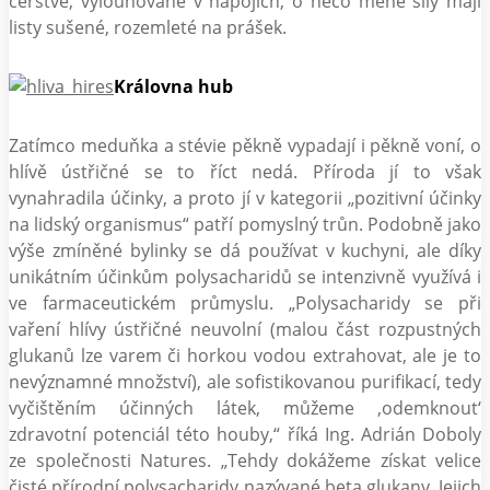
čerstvé, vylouhované v nápojích, o něco méně síly mají
listy sušené, rozemleté na prášek.
Královna hub
Zatímco meduňka a stévie pěkně vypadají i pěkně voní, o
hlívě ústřičné se to říct nedá. Příroda jí to však
vynahradila účinky, a proto jí v kategorii „pozitivní účinky
na lidský organismus“ patří pomyslný trůn. Podobně jako
výše zmíněné bylinky se dá používat v kuchyni, ale díky
unikátním účinkům polysacharidů se intenzivně využívá i
ve farmaceutickém průmyslu. „Polysacharidy se při
vaření hlívy ústřičné neuvolní (malou část rozpustných
glukanů lze varem či horkou vodou extrahovat, ale je to
nevýznamné množství), ale sofistikovanou purifikací, tedy
vyčištěním účinných látek, můžeme ,odemknout‘
zdravotní potenciál této houby,“ říká Ing. Adrián Doboly
ze společnosti Natures. „Tehdy dokážeme získat velice
čisté přírodní polysacharidy nazývané beta glukany. Jejich