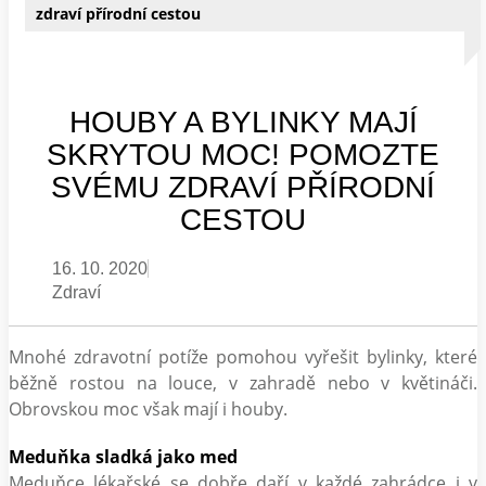
zdraví přírodní cestou
HOUBY A BYLINKY MAJÍ
SKRYTOU MOC! POMOZTE
SVÉMU ZDRAVÍ PŘÍRODNÍ
CESTOU
16. 10. 2020
Zdraví
Mnohé zdravotní potíže pomohou vyřešit bylinky, které
běžně rostou na louce, v zahradě nebo v květináči.
Obrovskou moc však mají i houby.
Meduňka sladká jako med
Meduňce lékařské se dobře daří v každé zahrádce i v