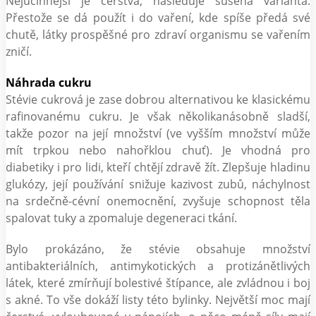
Nejúčinnější je čerstvá, následuje sušená varianta.
Přestože se dá použít i do vaření, kde spíše předá své
chutě, látky prospěšné pro zdraví organismu se vařením
zničí.
Náhrada cukru
Stévie cukrová je zase dobrou alternativou ke klasickému
rafinovanému cukru. Je však několikanásobně sladší,
takže pozor na její množství (ve vyšším množství může
mít trpkou nebo nahořklou chuť). Je vhodná pro
diabetiky i pro lidi, kteří chtějí zdravě žít. Zlepšuje hladinu
glukózy, její používání snižuje kazivost zubů, náchylnost
na srdečně-cévní onemocnění, zvyšuje schopnost těla
spalovat tuky a zpomaluje degeneraci tkání.
Bylo prokázáno, že stévie obsahuje množství
antibakteriálních, antimykotických a protizánětlivých
látek, které zmírňují bolestivé štípance, ale zvládnou i boj
s akné. To vše dokáží listy této bylinky. Největší moc mají