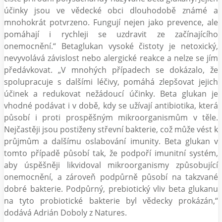
účinky jsou ve vědecké obci dlouhodobě známé a
mnohokrát potvrzeno. Fungují nejen jako prevence, ale
pomáhají i rychleji se uzdravit ze začínajícího
onemocnění.“ Betaglukan vysoké čistoty je netoxický,
nevyvolává závislost nebo alergické reakce a nelze se jím
předávkovat. „V mnohých případech se dokázalo, že
spolupracuje s dalšími léčivy, pomáhá zlepšovat jejich
účinek a redukovat nežádoucí účinky. Beta glukan je
vhodné podávat i v době, kdy se užívají antibiotika, která
působí i proti prospěšným mikroorganismům v těle.
Nejčastěji jsou postiženy střevní bakterie, což může vést k
průjmům a dalšímu oslabování imunity. Beta glukan v
tomto případě působí tak, že podpoří imunitní systém,
aby úspěšněji likvidoval mikroorganismy způsobující
onemocnění, a zároveň podpůrně působí na takzvané
dobré bakterie. Podpůrný, prebiotický vliv beta glukanu
na tyto probiotické bakterie byl vědecky prokázán,“
dodává Adrián Doboly z Natures.