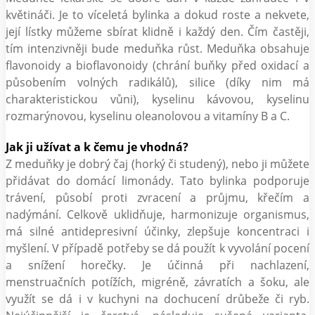
květináči. Je to víceletá bylinka a dokud roste a nekvete,
její lístky můžeme sbírat klidně i každý den. Čím častěji,
tím intenzivněji bude meduňka růst. Meduňka obsahuje
flavonoidy a bioflavonoidy (chrání buňky před oxidací a
působením volných radikálů), silice (díky nim má
charakteristickou vůni), kyselinu kávovou, kyselinu
rozmarýnovou, kyselinu oleanolovou a vitamíny B a C.
Jak ji užívat a k čemu je vhodná?
Z meduňky je dobrý čaj (horký či studený), nebo ji můžete
přidávat do domácí limonády. Tato bylinka podporuje
trávení, působí proti zvracení a průjmu, křečím a
nadýmání. Celkově uklidňuje, harmonizuje organismus,
má silné antidepresivní účinky, zlepšuje koncentraci i
myšlení. V případě potřeby se dá použít k vyvolání pocení
a snížení horečky. Je účinná při nachlazení,
menstruačních potížích, migréně, závratích a šoku, ale
využít se dá i v kuchyni na dochucení drůbeže či ryb.