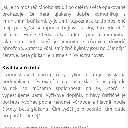
Jak je to možné? Mnoho studií po celém světě opakovaně
prokazuje, že beta glukany dobře komunikují s
imunitními buňkami, ty je umí rozpoznat a takto posílené
mají pak vyšší schopnost bojovat s viry, bakteriemi či
plísněmi. Hodí se tedy na každodenní podporu imunity i
jako stimulant, když je imunita z různých důvodů
ohrožena. Zatímco však zmíněné bylinky jsou nejúčinnější
čerstvé, beta glukan je nutné z hlívy extrahovat.
Kvalita a čistota
Účinnost všech darů přírody, bylinek i hub je závislá na
podmínkách pěstování i na času sklizně. V případě
bylinek se můžeme spolehnout na ty, které si
vypěstujeme sami. Výživové doplňky z hlívy ústřičné je
potřeba vybírat podle renomé výrobce a hlavně podle
čistoty beta glukanu. Čím vyšší je procento, tím bude
preparát účinnější.