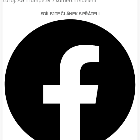
Zdroj: AG Trumpeter / komerční sdělení
SDÍLEJTE ČLÁNEK S PŘÁTELI