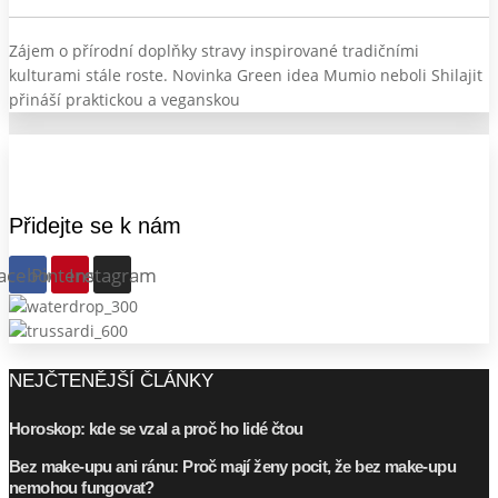
Zájem o přírodní doplňky stravy inspirované tradičními
kulturami stále roste. Novinka Green idea Mumio neboli Shilajit
přináší praktickou a veganskou
Přidejte se k nám
acebook
Pinterest
Instagram
NEJČTENĚJŠÍ ČLÁNKY
Horoskop: kde se vzal a proč ho lidé čtou
Bez make-upu ani ránu: Proč mají ženy pocit, že bez make-upu
nemohou fungovat?