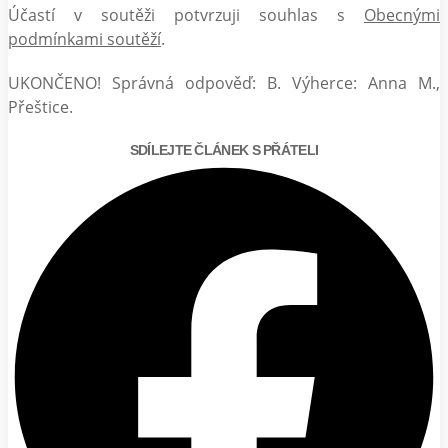
Účastí v soutěži potvrzuji souhlas s
Obecnými
podmínkami soutěží
.
UKONČENO! Správná odpověď: B. Výherce: Anna M.,
Přeštice.
SDÍLEJTE ČLÁNEK S PŘÁTELI