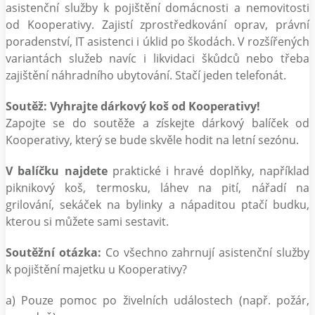
asistenční služby k pojištění domácnosti a nemovitosti
od Kooperativy. Zajistí zprostředkování oprav, právní
poradenství, IT asistenci i úklid po škodách. V rozšířených
variantách služeb navíc i likvidaci škůdců nebo třeba
zajištění náhradního ubytování. Stačí jeden telefonát.
Soutěž: Vyhrajte dárkový koš od Kooperativy!
Zapojte se do soutěže a získejte dárkový balíček od
Kooperativy, který se bude skvěle hodit na letní sezónu.
V balíčku najdete
praktické i hravé doplňky, například
piknikový koš, termosku, láhev na pití, nářadí na
grilování, sekáček na bylinky a nápaditou ptačí budku,
kterou si můžete sami sestavit.
Soutěžní otázka:
Co všechno zahrnují asistenční služby
k pojištění majetku u Kooperativy?
a) Pouze pomoc po živelních událostech (např. požár,