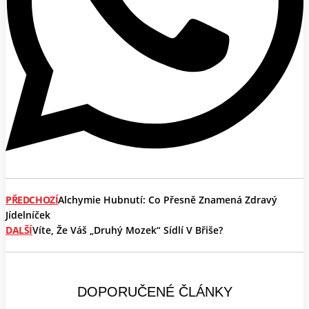
PŘEDCHOZÍ
Alchymie Hubnutí: Co Přesně Znamená Zdravý
Jídelníček
DALŠÍ
Víte, Že Váš „druhý Mozek“ Sídlí V Břiše?
DOPORUČENÉ ČLÁNKY