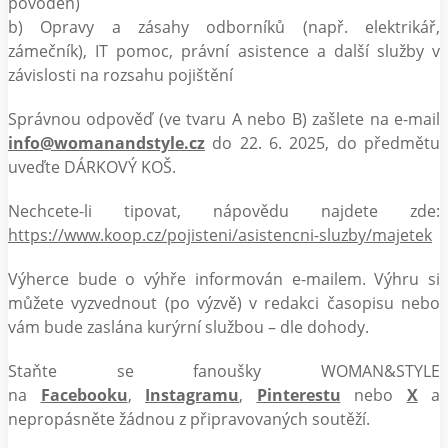
povodeň)
b) Opravy a zásahy odborníků (např. elektrikář,
zámečník), IT pomoc, právní asistence a další služby v
závislosti na rozsahu pojištění
Správnou odpověď (ve tvaru A nebo B) zašlete na e-mail
info@womanandstyle.cz
do 22. 6. 2025, do předmětu
uveďte DÁRKOVÝ KOŠ.
Nechcete-li tipovat, nápovědu najdete zde:
https://www.koop.cz/pojisteni/asistencni-sluzby/majetek
Výherce bude o výhře informován e-mailem. Výhru si
můžete vyzvednout (po výzvě) v redakci časopisu nebo
vám bude zaslána kurýrní službou – dle dohody.
Staňte se fanoušky WOMAN&STYLE
na
Facebooku
,
Instagramu
,
Pinterestu
nebo
X
a
nepropásněte žádnou z připravovaných soutěží.