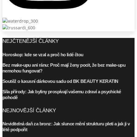
NEJČTENĚJŠÍ ČLÁNKY
Horoskop: kde se vzal a proč ho lidé čtou
Bez make-upu ani ránu: Proč mají ženy pocit, že bez make-upu
nemohou fungovat?
Soutěž o luxusní dárkovou sadu od BK BEAUTY KERATIN
Síla přírody: Jak byliny prospívají vašemu zdraví a psychické
pohodě
NEJNOVĚJŠÍ ČLÁNKY
Neviditelná daň za bronz: Jak slunce mění strukturu pleti a jak ji v
létě podpořit