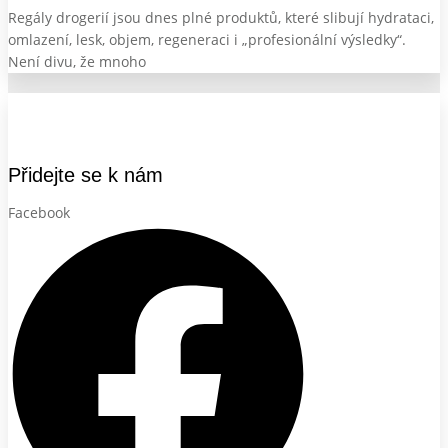
Regály drogerií jsou dnes plné produktů, které slibují hydrataci,
omlazení, lesk, objem, regeneraci i „profesionální výsledky“.
Není divu, že mnoho
Přidejte se k nám
Facebook