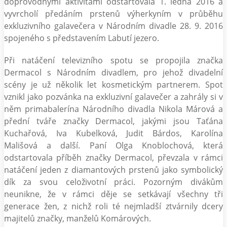
doprovodnými aktivitami odstartovala 1. ledna 2016 a
vyvrcholí předáním prstenů výherkyním v průběhu
exkluzivního galavečera v Národním divadle 28. 9. 2016
spojeného s představením Labutí jezero.
Při natáčení televizního spotu se propojila značka
Dermacol s Národním divadlem, pro jehož divadelní
scény je už několik let kosmetickým partnerem. Spot
vznikl jako pozvánka na exkluzivní galavečer a zahrály si v
něm primabalerína Národního divadla Nikola Márová a
přední tváře značky Dermacol, jakými jsou Taťána
Kuchařová, Iva Kubelková, Judit Bárdos, Karolína
Mališová a další. Paní Olga Knoblochová, která
odstartovala příběh značky Dermacol, převzala v rámci
natáčení jeden z diamantových prstenů jako symbolický
dík za svou celoživotní práci. Pozorným divákům
neunikne, že v rámci děje se setkávají všechny tři
generace žen, z nichž roli té nejmladší ztvárnily dcery
majitelů značky, manželů Komárových.