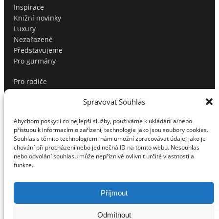
Inspirace
Knižní novinky
Luxury
Nezařazené
Představujeme
Pro gurmány
Pro rodiče
Produktové tipy
Spravovat Souhlas
Profíci radí
Soutěže
Abychom poskytli co nejlepší služby, používáme k ukládání a/nebo
Sport
přístupu k informacím o zařízení, technologie jako jsou soubory cookies.
Testujeme pro vás
Souhlas s těmito technologiemi nám umožní zpracovávat údaje, jako je
Tipy na dárky
chování při procházení nebo jedinečná ID na tomto webu. Nesouhlas
nebo odvolání souhlasu může nepříznivě ovlivnit určité vlastnosti a
Tipy na dárky pro muže
funkce.
Top
Vánoční tipy
Volný čas
Příjmout
Vztahy
Zábava/Kultura
Odmítnout