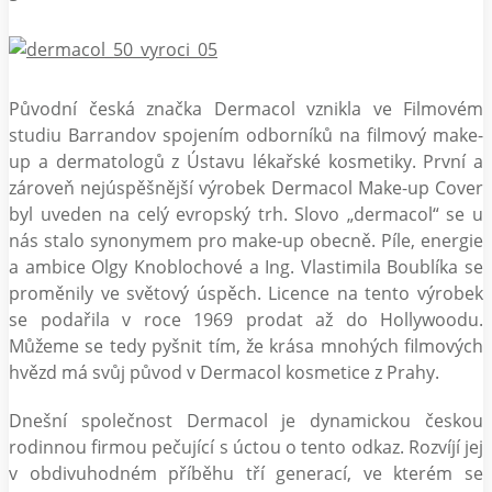
Původní česká značka Dermacol vznikla ve Filmovém
studiu Barrandov spojením odborníků na filmový make-
up a dermatologů z Ústavu lékařské kosmetiky. První a
zároveň nejúspěšnější výrobek Dermacol Make-up Cover
byl uveden na celý evropský trh. Slovo „dermacol“ se u
nás stalo synonymem pro make-up obecně. Píle, energie
a ambice Olgy Knoblochové a Ing. Vlastimila Boublíka se
proměnily ve světový úspěch. Licence na tento výrobek
se podařila v roce 1969 prodat až do Hollywoodu.
Můžeme se tedy pyšnit tím, že krása mnohých filmových
hvězd má svůj původ v Dermacol kosmetice z Prahy.
Dnešní společnost Dermacol je dynamickou českou
rodinnou firmou pečující s úctou o tento odkaz. Rozvíjí jej
v obdivuhodném příběhu tří generací, ve kterém se