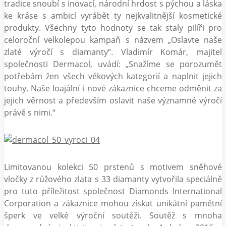
tradice snoubí s inovací, národní hrdost s pýchou a láska
ke kráse s ambicí vyrábět ty nejkvalitnější kosmetické
produkty. Všechny tyto hodnoty se tak staly pilíři pro
celoroční velkolepou kampaň s názvem „Oslavte naše
zlaté výročí s diamanty“. Vladimír Komár, majitel
společnosti Dermacol, uvádí: „Snažíme se porozumět
potřebám žen všech věkových kategorií a naplnit jejich
touhy. Naše loajální i nové zákaznice chceme odměnit za
jejich věrnost a především oslavit naše významné výročí
právě s nimi.“
Limitovanou kolekci 50 prstenů s motivem sněhové
vločky z růžového zlata s 33 diamanty vytvořila speciálně
pro tuto příležitost společnost Diamonds International
Corporation a zákaznice mohou získat unikátní pamětní
šperk ve velké výroční soutěži. Soutěž s mnoha