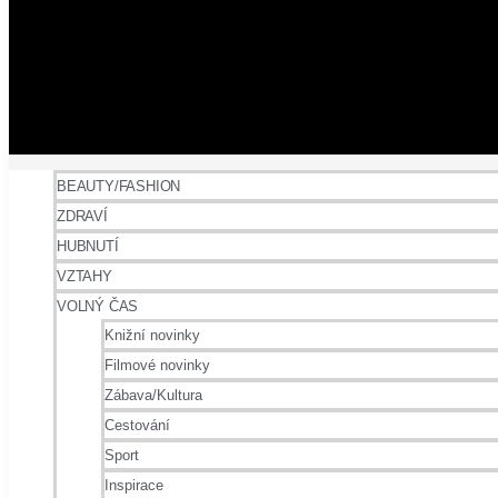
BEAUTY/FASHION
ZDRAVÍ
HUBNUTÍ
VZTAHY
VOLNÝ ČAS
Knižní novinky
Filmové novinky
Zábava/Kultura
Cestování
Sport
Inspirace