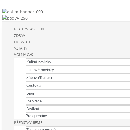
BEAUTY/FASHION
ZDRAVÍ
HUBNUTÍ
VZTAHY
VOLNÝ ČAS
Knižní novinky
Filmové novinky
Zábava/Kultura
Cestování
Sport
Inspirace
Bydlení
Pro gurmány
PŘEDSTAVUJEME
Testujeme pro vás