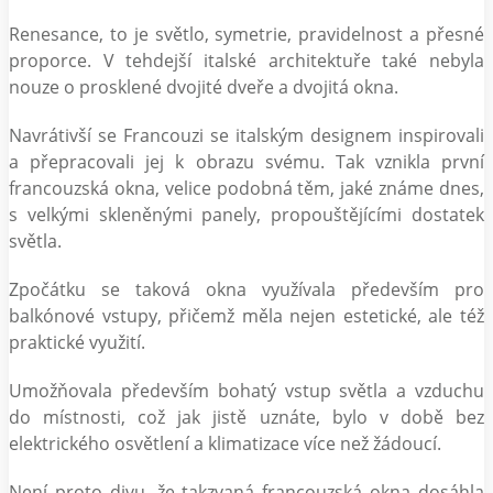
Renesance, to je světlo, symetrie, pravidelnost a přesné
proporce. V tehdejší italské architektuře také nebyla
nouze o prosklené dvojité dveře a dvojitá okna.
Navrátivší se Francouzi se italským designem inspirovali
a přepracovali jej k obrazu svému. Tak vznikla první
francouzská okna, velice podobná těm, jaké známe dnes,
s velkými skleněnými panely, propouštějícími dostatek
světla.
Zpočátku se taková okna využívala především pro
balkónové vstupy, přičemž měla nejen estetické, ale též
praktické využití.
Umožňovala především bohatý vstup světla a vzduchu
do místnosti, což jak jistě uznáte, bylo v době bez
elektrického osvětlení a klimatizace více než žádoucí.
Není proto divu, že takzvaná francouzská okna dosáhla