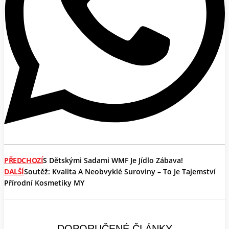
PŘEDCHOZÍ
S Dětskými Sadami WMF Je Jídlo Zábava!
DALŠÍ
Soutěž: Kvalita A Neobvyklé Suroviny – To Je Tajemství
Přírodní Kosmetiky MY
DOPORUČENÉ ČLÁNKY