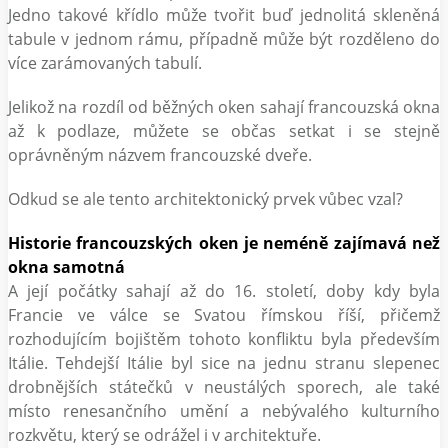
Jedno takové křídlo může tvořit buď jednolitá skleněná
tabule v jednom rámu, případně může být rozděleno do
více zarámovaných tabulí.
Jelikož na rozdíl od běžných oken sahají francouzská okna
až k podlaze, můžete se občas setkat i se stejně
oprávněným názvem francouzské dveře.
Odkud se ale tento architektonický prvek vůbec vzal?
Historie francouzských oken je neméně zajímavá než
okna samotná
A její počátky sahají až do 16. století, doby kdy byla
Francie ve válce se Svatou římskou říší, přičemž
rozhodujícím bojištěm tohoto konfliktu byla především
Itálie. Tehdejší Itálie byl sice na jednu stranu slepenec
drobnějších státečků v neustálých sporech, ale také
místo renesančního umění a nebývalého kulturního
rozkvětu, který se odrážel i v architektuře.