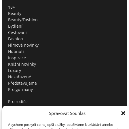
18+
Beauty
Beauty/Fashion
Bydlení
Cestování
Fashion
Filmové novinky
Hubnutí
Inspirace
Knižní novinky
Luxury
Nezařazené
Představujeme
Pro gurmány
Pro rodiče
Produktové tipy
Spravovat Souhlas
Profíci radí
Soutěže
Abychom poskytli co nejlepší služby, používáme k ukládání a/nebo
Sport