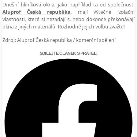
Dnešní hliníková okna, jako například ta od společnosti
Aluprof Česká republika
, mají výtečné izolační
vlastnosti, které si nezadají s, nebo dokonce překonávají
okna z jiných materiálů. Rozhodně jejich volbu zvažte!
Zdroj: Aluprof Česká republika / komerční sdělení
SDÍLEJTE ČLÁNEK S PŘÁTELI