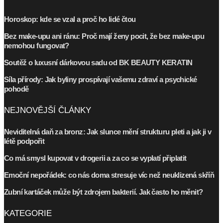
Horoskop: kde se vzal a proč ho lidé čtou
Bez make-upu ani ránu: Proč mají ženy pocit, že bez make-upu
nemohou fungovat?
Soutěž o luxusní dárkovou sadu od BK BEAUTY KERATIN
Síla přírody: Jak byliny prospívají vašemu zdraví a psychické
pohodě
NEJNOVĚJŠÍ ČLÁNKY
Neviditelná daň za bronz: Jak slunce mění strukturu pleti a jak ji v
létě podpořit
Co má smysl kupovat v drogerii a za co se vyplatí připlatit
Emoční nepořádek: co nás doma stresuje víc než neuklizená skříň
Zubní kartáček může být zdrojem bakterií. Jak často ho měnit?
KATEGORIE