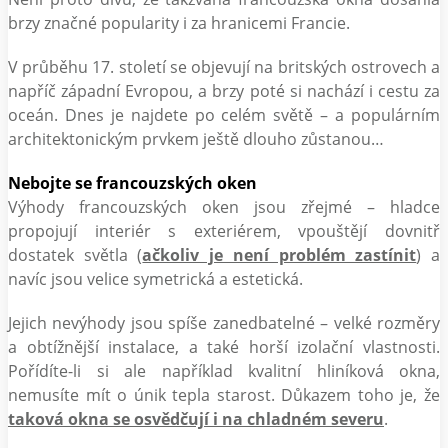
brzy značné popularity i za hranicemi Francie.
V průběhu 17. století se objevují na britských ostrovech a
napříč západní Evropou, a brzy poté si nachází i cestu za
oceán. Dnes je najdete po celém světě – a populárním
architektonickým prvkem ještě dlouho zůstanou…
Nebojte se francouzských oken
Výhody francouzských oken jsou zřejmé – hladce
propojují interiér s exteriérem, vpouštějí dovnitř
dostatek světla (
ačkoliv je není problém zastínit
) a
navíc jsou velice symetrická a estetická.
Jejich nevýhody jsou spíše zanedbatelné – velké rozměry
a obtížnější instalace, a také horší izolační vlastnosti.
Pořídíte-li si ale například kvalitní hliníková okna,
nemusíte mít o únik tepla starost. Důkazem toho je, že
taková okna se osvědčují i na chladném severu
.